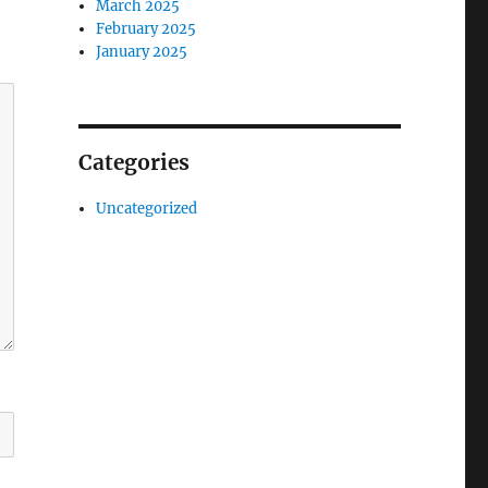
March 2025
February 2025
January 2025
Categories
Uncategorized