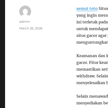
semut toto
Situs
yang ingin mera
Author
admin
ini terletak pa
Posted
March 26, 2026
untuk mendapat
on
situs gacor aga
menguntungkan
Keamanan dan k
gacor. Fitur kea
memastikan set
withdraw. Selai
menyelesaikan b
Selain menawark
menyediakan ber