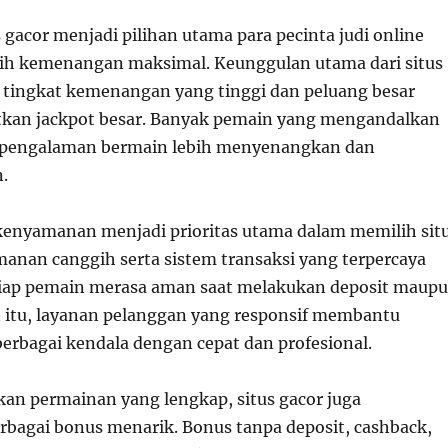
 gacor menjadi pilihan utama para pecinta judi online
ih kemenangan maksimal. Keunggulan utama dari situs
da tingkat kemenangan yang tinggi dan peluang besar
kan jackpot besar. Banyak pemain yang mengandalkan
r pengalaman bermain lebih menyenangkan dan
.
enyamanan menjadi prioritas utama dalam memilih sit
manan canggih serta sistem transaksi yang terpercaya
iap pemain merasa aman saat melakukan deposit maup
n itu, layanan pelanggan yang responsif membantu
erbagai kendala dengan cepat dan profesional.
an permainan yang lengkap, situs gacor juga
bagai bonus menarik. Bonus tanpa deposit, cashback,