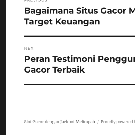
PREVIOUS
navigation
Bagaimana Situs Gacor
Previous
post:
Target Keuangan
NEXT
Peran Testimoni Penggu
Next
post:
Gacor Terbaik
Slot Gacor dengan Jackpot Melimpah
Proudly powered 