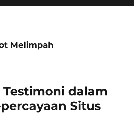
pot Melimpah
 Testimoni dalam
percayaan Situs