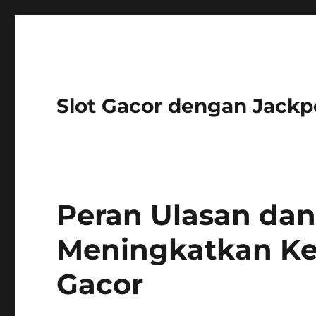
Slot Gacor dengan Jack
Peran Ulasan dan
Meningkatkan Ke
Gacor