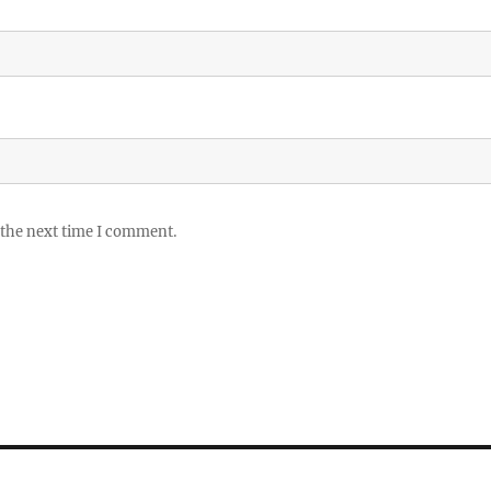
 the next time I comment.