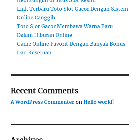
Keuntungan di Situs Slot Resmi
Link Terbaru Toto Slot Gacor Dengan Sistem
Online Canggih
Toto Slot Gacor Membawa Warna Baru
Dalam Hiburan Online
Game Online Favorit Dengan Banyak Bonus
Dan Keseruan
Recent Comments
A WordPress Commenter
on
Hello world!