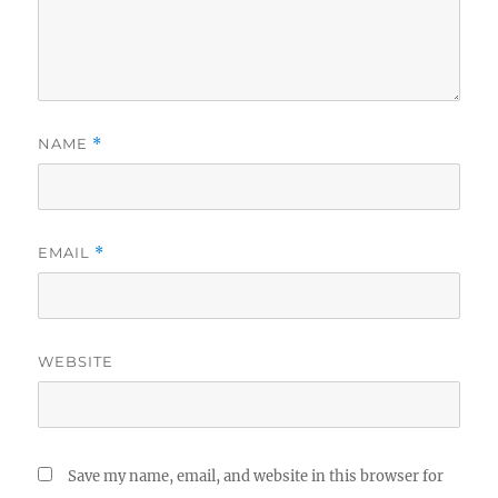
NAME
*
EMAIL
*
WEBSITE
Save my name, email, and website in this browser for