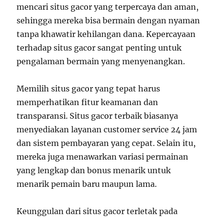
mencari situs gacor yang terpercaya dan aman,
sehingga mereka bisa bermain dengan nyaman
tanpa khawatir kehilangan dana. Kepercayaan
terhadap situs gacor sangat penting untuk
pengalaman bermain yang menyenangkan.
Memilih situs gacor yang tepat harus
memperhatikan fitur keamanan dan
transparansi. Situs gacor terbaik biasanya
menyediakan layanan customer service 24 jam
dan sistem pembayaran yang cepat. Selain itu,
mereka juga menawarkan variasi permainan
yang lengkap dan bonus menarik untuk
menarik pemain baru maupun lama.
Keunggulan dari situs gacor terletak pada