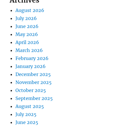
Archives
August 2026
July 2026
June 2026
May 2026
April 2026
March 2026
February 2026
January 2026
December 2025
November 2025
October 2025
September 2025
August 2025
July 2025
June 2025