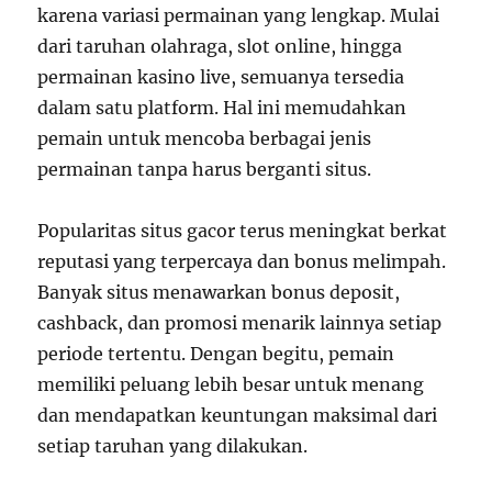
karena variasi permainan yang lengkap. Mulai
dari taruhan olahraga, slot online, hingga
permainan kasino live, semuanya tersedia
dalam satu platform. Hal ini memudahkan
pemain untuk mencoba berbagai jenis
permainan tanpa harus berganti situs.
Popularitas situs gacor terus meningkat berkat
reputasi yang terpercaya dan bonus melimpah.
Banyak situs menawarkan bonus deposit,
cashback, dan promosi menarik lainnya setiap
periode tertentu. Dengan begitu, pemain
memiliki peluang lebih besar untuk menang
dan mendapatkan keuntungan maksimal dari
setiap taruhan yang dilakukan.