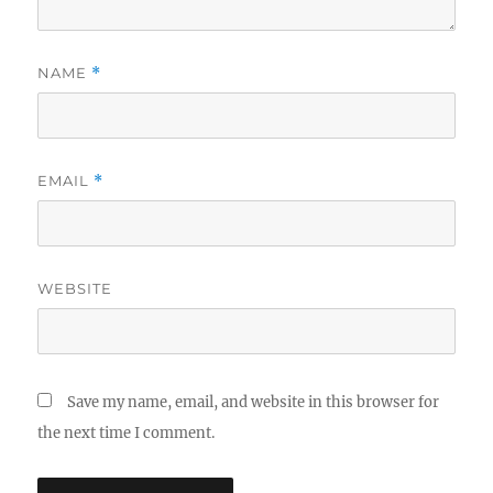
NAME
*
EMAIL
*
WEBSITE
Save my name, email, and website in this browser for
the next time I comment.