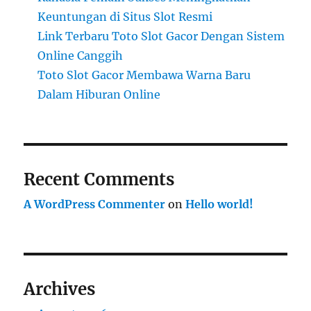
Keuntungan di Situs Slot Resmi
Link Terbaru Toto Slot Gacor Dengan Sistem
Online Canggih
Toto Slot Gacor Membawa Warna Baru
Dalam Hiburan Online
Recent Comments
A WordPress Commenter
on
Hello world!
Archives