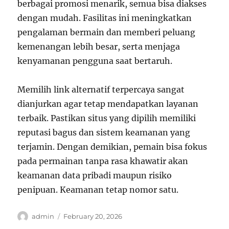
berbagai promosi menarik, semua bisa diakses
dengan mudah. Fasilitas ini meningkatkan
pengalaman bermain dan memberi peluang
kemenangan lebih besar, serta menjaga
kenyamanan pengguna saat bertaruh.
Memilih link alternatif terpercaya sangat
dianjurkan agar tetap mendapatkan layanan
terbaik. Pastikan situs yang dipilih memiliki
reputasi bagus dan sistem keamanan yang
terjamin. Dengan demikian, pemain bisa fokus
pada permainan tanpa rasa khawatir akan
keamanan data pribadi maupun risiko
penipuan. Keamanan tetap nomor satu.
Author
Posted
admin
February 20, 2026
on