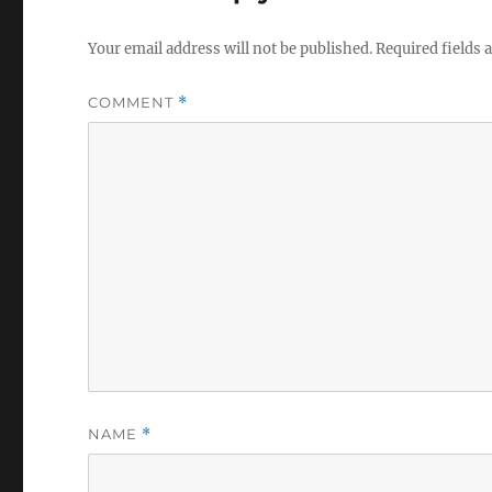
Your email address will not be published.
Required fields
COMMENT
*
NAME
*