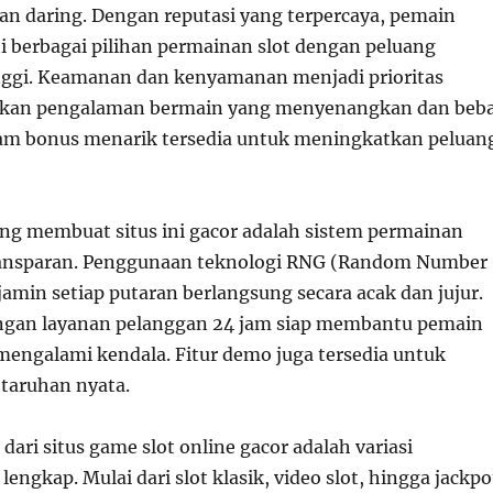
an daring. Dengan reputasi yang terpercaya, pemain
 berbagai pilihan permainan slot dengan peluang
ggi. Keamanan dan kenyamanan menjadi prioritas
kan pengalaman bermain yang menyenangkan dan beb
am bonus menarik tersedia untuk meningkatkan peluan
ng membuat situs ini gacor adalah sistem permainan
transparan. Penggunaan teknologi RNG (Random Number
amin setiap putaran berlangsung secara acak dan jujur.
ungan layanan pelanggan 24 jam siap membantu pemain
 mengalami kendala. Fitur demo juga tersedia untuk
 taruhan nyata.
dari situs game slot online gacor adalah variasi
engkap. Mulai dari slot klasik, video slot, hingga jackpo