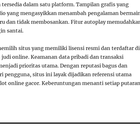
 tersedia dalam satu platform. Tampilan grafis yang
dio yang mengasyikkan menambah pengalaman bermai
eru dan tidak membosankan. Fitur autoplay memudahka
in santai.
milih situs yang memiliki lisensi resmi dan terdaftar di
judi online. Keamanan data pribadi dan transaksi
menjadi prioritas utama. Dengan reputasi bagus dan
ari pengguna, situs ini layak dijadikan referensi utama
lot online gacor. Keberuntungan menanti setiap putaran