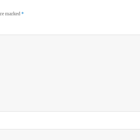
 are marked
*