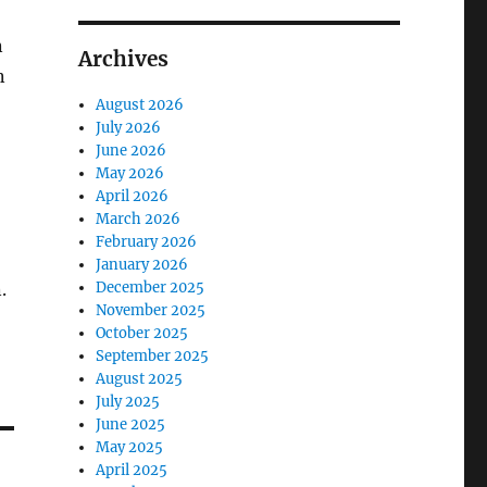
n
Archives
n
August 2026
July 2026
June 2026
May 2026
April 2026
March 2026
February 2026
January 2026
.
December 2025
November 2025
October 2025
September 2025
August 2025
July 2025
June 2025
May 2025
April 2025