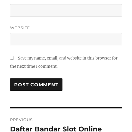
WEBSITE
Save my name, email, and website in this browser for
the next time I comment.
Post
PREVIOUS
navigation
Daftar Bandar Slot Online
Previous