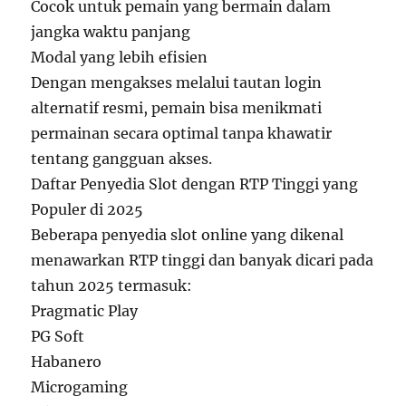
Cocok untuk pemain yang bermain dalam
jangka waktu panjang
Modal yang lebih efisien
Dengan mengakses melalui tautan login
alternatif resmi, pemain bisa menikmati
permainan secara optimal tanpa khawatir
tentang gangguan akses.
Daftar Penyedia Slot dengan RTP Tinggi yang
Populer di 2025
Beberapa penyedia slot online yang dikenal
menawarkan RTP tinggi dan banyak dicari pada
tahun 2025 termasuk:
Pragmatic Play
PG Soft
Habanero
Microgaming