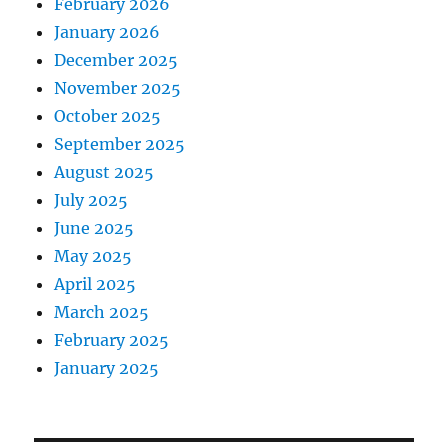
February 2026
January 2026
December 2025
November 2025
October 2025
September 2025
August 2025
July 2025
June 2025
May 2025
April 2025
March 2025
February 2025
January 2025