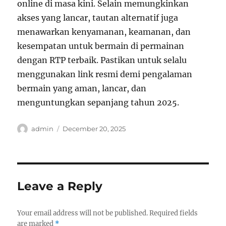
online di masa kini. Selain memungkinkan
akses yang lancar, tautan alternatif juga
menawarkan kenyamanan, keamanan, dan
kesempatan untuk bermain di permainan
dengan RTP terbaik. Pastikan untuk selalu
menggunakan link resmi demi pengalaman
bermain yang aman, lancar, dan
menguntungkan sepanjang tahun 2025.
Author
Posted
admin
December 20, 2025
on
Leave a Reply
Your email address will not be published.
Required fields
are marked
*