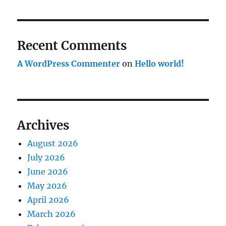
Recent Comments
A WordPress Commenter
on
Hello world!
Archives
August 2026
July 2026
June 2026
May 2026
April 2026
March 2026