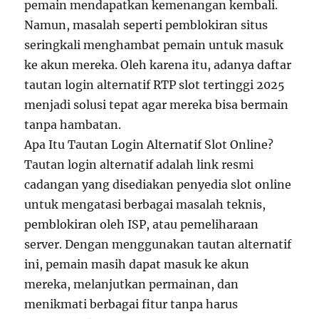
pemain mendapatkan kemenangan kembali.
Namun, masalah seperti pemblokiran situs
seringkali menghambat pemain untuk masuk
ke akun mereka. Oleh karena itu, adanya daftar
tautan login alternatif RTP slot tertinggi 2025
menjadi solusi tepat agar mereka bisa bermain
tanpa hambatan.
Apa Itu Tautan Login Alternatif Slot Online?
Tautan login alternatif adalah link resmi
cadangan yang disediakan penyedia slot online
untuk mengatasi berbagai masalah teknis,
pemblokiran oleh ISP, atau pemeliharaan
server. Dengan menggunakan tautan alternatif
ini, pemain masih dapat masuk ke akun
mereka, melanjutkan permainan, dan
menikmati berbagai fitur tanpa harus