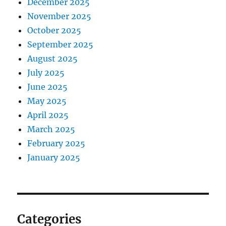
December 2025
November 2025
October 2025
September 2025
August 2025
July 2025
June 2025
May 2025
April 2025
March 2025
February 2025
January 2025
Categories