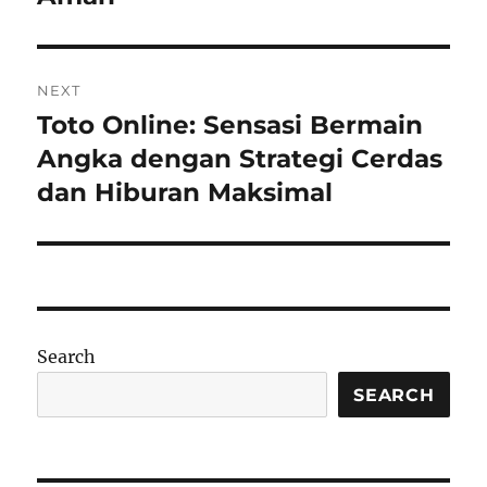
NEXT
Toto Online: Sensasi Bermain
Next
post:
Angka dengan Strategi Cerdas
dan Hiburan Maksimal
Search
SEARCH