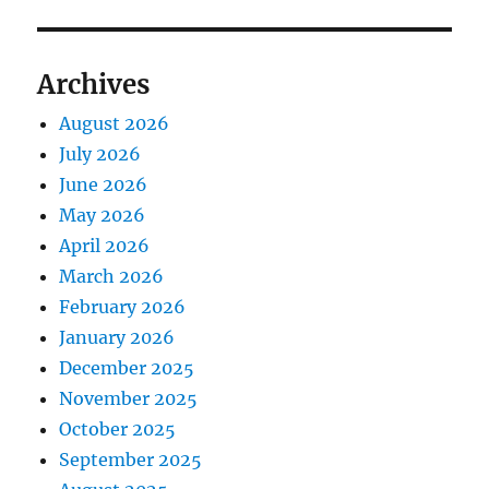
Archives
August 2026
July 2026
June 2026
May 2026
April 2026
March 2026
February 2026
January 2026
December 2025
November 2025
October 2025
September 2025