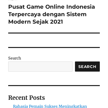
Pusat Game Online Indonesia
Next
post:
Terpercaya dengan Sistem
Modern Sejak 2021
Search
SEARCH
Recent Posts
Rahasia Pemain Sukses Meningkatkan