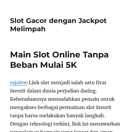
Slot Gacor dengan Jackpot
Melimpah
Main Slot Online Tanpa
Beban Mulai 5K
raja800
Link slot menjadi salah satu fitur
favorit dalam dunia perjudian daring.
Keberadaannya memudahkan pemain untuk
mengakses berbagai permainan slot favorit
tanpa harus melakukan banyak langkah.
Dengan teknologi terkini, link ini menawarkan