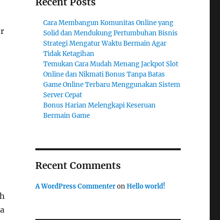
Recent Posts
Cara Membangun Komunitas Online yang
r
Solid dan Mendukung Pertumbuhan Bisnis
Strategi Mengatur Waktu Bermain Agar
Tidak Ketagihan
Temukan Cara Mudah Menang Jackpot Slot
Online dan Nikmati Bonus Tanpa Batas
Game Online Terbaru Menggunakan Sistem
Server Cepat
Bonus Harian Melengkapi Keseruan
Bermain Game
Recent Comments
A WordPress Commenter
on
Hello world!
uh
ta