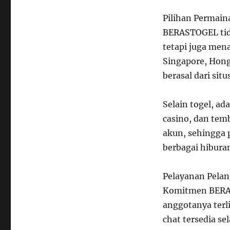
Pilihan Permai
BERASTOGEL tid
tetapi juga men
Singapore, Hong
berasal dari sit
Selain togel, ada
casino, dan tem
akun, sehingga 
berbagai hibura
Pelayanan Pela
Komitmen BERA
anggotanya terli
chat tersedia s