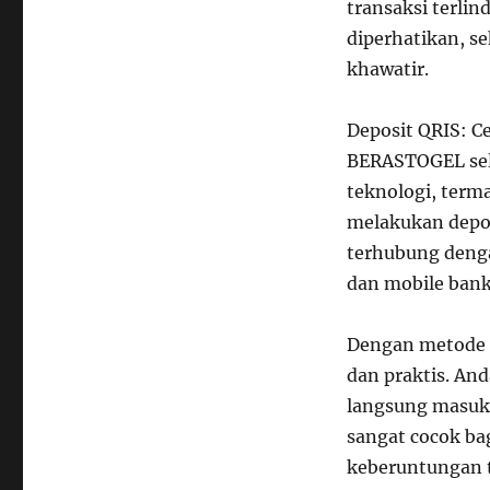
transaksi terlin
diperhatikan, s
khawatir.
Deposit QRIS: C
BERASTOGEL sel
teknologi, term
melakukan depos
terhubung denga
dan mobile bank
Dengan metode d
dan praktis. An
langsung masuk 
sangat cocok ba
keberuntungan 