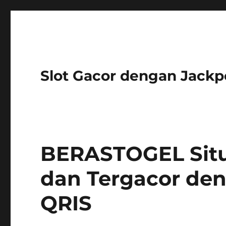
Slot Gacor dengan Jack
BERASTOGEL Situ
dan Tergacor de
QRIS