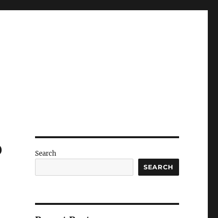
p
Search
SEARCH