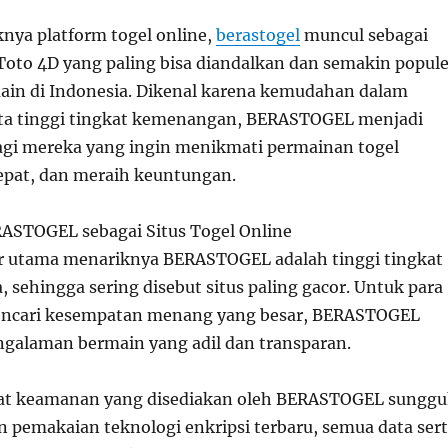
knya platform togel online,
berastogel
muncul sebagai
 Toto 4D yang paling bisa diandalkan dan semakin popule
ain di Indonesia. Dikenal karena kemudahan dalam
rta tinggi tingkat kemenangan, BERASTOGEL menjadi
agi mereka yang ingin menikmati permainan togel
pat, dan meraih keuntungan.
ASTOGEL sebagai Situs Togel Online
or utama menariknya BERASTOGEL adalah tinggi tingkat
sehingga sering disebut situs paling gacor. Untuk para
ncari kesempatan menang yang besar, BERASTOGEL
galaman bermain yang adil dan transparan.
gkat keamanan yang disediakan oleh BERASTOGEL sungg
n pemakaian teknologi enkripsi terbaru, semua data ser