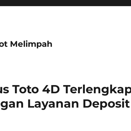
pot Melimpah
s Toto 4D Terlengka
ngan Layanan Deposit