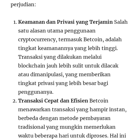
perjudian:
Keamanan dan Privasi yang Terjamin
Salah
satu alasan utama penggunaan
cryptocurrency, termasuk Betcoin, adalah
tingkat keamanannya yang lebih tinggi.
Transaksi yang dilakukan melalui
blockchain jauh lebih sulit untuk dilacak
atau dimanipulasi, yang memberikan
tingkat privasi yang lebih besar bagi
penggunanya.
Transaksi Cepat dan Efisien
Betcoin
menawarkan transaksi yang hampir instan,
berbeda dengan metode pembayaran
tradisional yang mungkin memerlukan
waktu beberapa hari untuk diproses. Hal ini