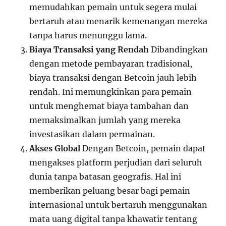
memudahkan pemain untuk segera mulai
bertaruh atau menarik kemenangan mereka
tanpa harus menunggu lama.
Biaya Transaksi yang Rendah
Dibandingkan
dengan metode pembayaran tradisional,
biaya transaksi dengan Betcoin jauh lebih
rendah. Ini memungkinkan para pemain
untuk menghemat biaya tambahan dan
memaksimalkan jumlah yang mereka
investasikan dalam permainan.
Akses Global
Dengan Betcoin, pemain dapat
mengakses platform perjudian dari seluruh
dunia tanpa batasan geografis. Hal ini
memberikan peluang besar bagi pemain
internasional untuk bertaruh menggunakan
mata uang digital tanpa khawatir tentang