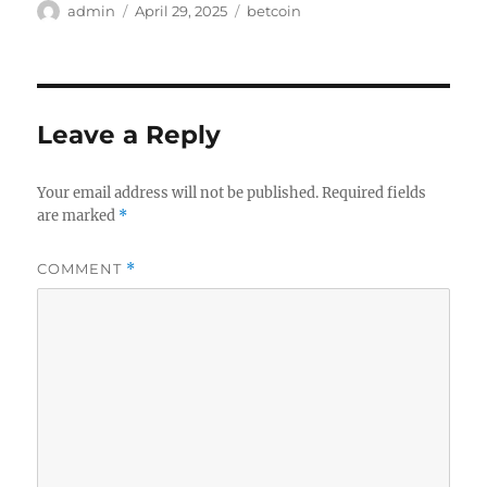
Author
Posted
Tags
admin
April 29, 2025
betcoin
on
Leave a Reply
Your email address will not be published.
Required fields
are marked
*
COMMENT
*