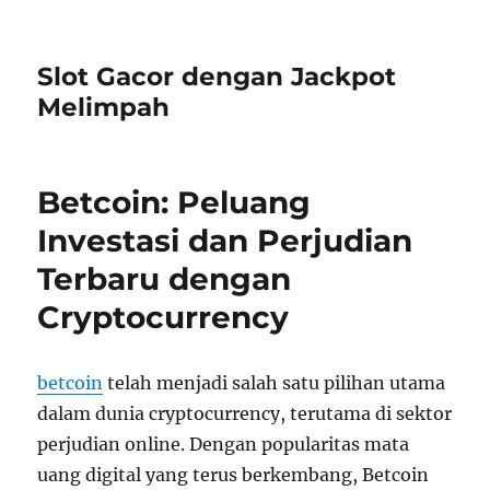
Slot Gacor dengan Jackpot
Melimpah
Betcoin: Peluang
Investasi dan Perjudian
Terbaru dengan
Cryptocurrency
betcoin
telah menjadi salah satu pilihan utama
dalam dunia cryptocurrency, terutama di sektor
perjudian online. Dengan popularitas mata
uang digital yang terus berkembang, Betcoin