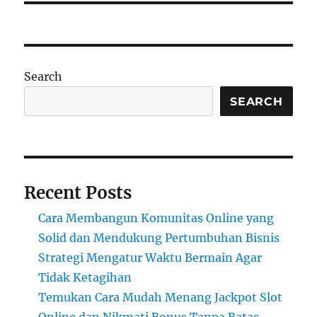
Search
SEARCH
Recent Posts
Cara Membangun Komunitas Online yang
Solid dan Mendukung Pertumbuhan Bisnis
Strategi Mengatur Waktu Bermain Agar
Tidak Ketagihan
Temukan Cara Mudah Menang Jackpot Slot