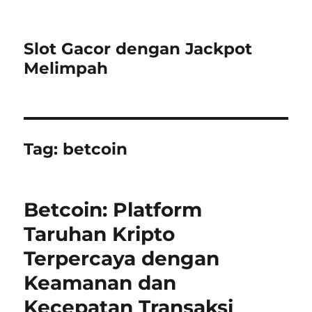
Slot Gacor dengan Jackpot
Melimpah
Tag:
betcoin
Betcoin: Platform
Taruhan Kripto
Terpercaya dengan
Keamanan dan
Kecepatan Transaksi