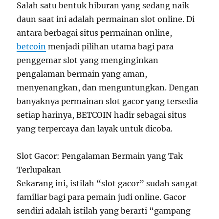
Salah satu bentuk hiburan yang sedang naik
daun saat ini adalah permainan slot online. Di
antara berbagai situs permainan online,
betcoin
menjadi pilihan utama bagi para
penggemar slot yang menginginkan
pengalaman bermain yang aman,
menyenangkan, dan menguntungkan. Dengan
banyaknya permainan slot gacor yang tersedia
setiap harinya, BETCOIN hadir sebagai situs
yang terpercaya dan layak untuk dicoba.
Slot Gacor: Pengalaman Bermain yang Tak
Terlupakan
Sekarang ini, istilah “slot gacor” sudah sangat
familiar bagi para pemain judi online. Gacor
sendiri adalah istilah yang berarti “gampang