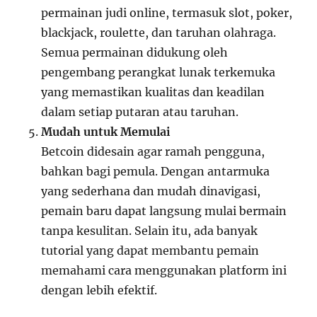
permainan judi online, termasuk slot, poker,
blackjack, roulette, dan taruhan olahraga.
Semua permainan didukung oleh
pengembang perangkat lunak terkemuka
yang memastikan kualitas dan keadilan
dalam setiap putaran atau taruhan.
Mudah untuk Memulai
Betcoin didesain agar ramah pengguna,
bahkan bagi pemula. Dengan antarmuka
yang sederhana dan mudah dinavigasi,
pemain baru dapat langsung mulai bermain
tanpa kesulitan. Selain itu, ada banyak
tutorial yang dapat membantu pemain
memahami cara menggunakan platform ini
dengan lebih efektif.