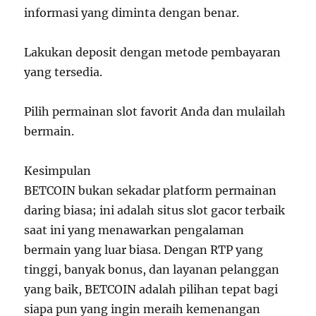
informasi yang diminta dengan benar.
Lakukan deposit dengan metode pembayaran
yang tersedia.
Pilih permainan slot favorit Anda dan mulailah
bermain.
Kesimpulan
BETCOIN bukan sekadar platform permainan
daring biasa; ini adalah situs slot gacor terbaik
saat ini yang menawarkan pengalaman
bermain yang luar biasa. Dengan RTP yang
tinggi, banyak bonus, dan layanan pelanggan
yang baik, BETCOIN adalah pilihan tepat bagi
siapa pun yang ingin meraih kemenangan