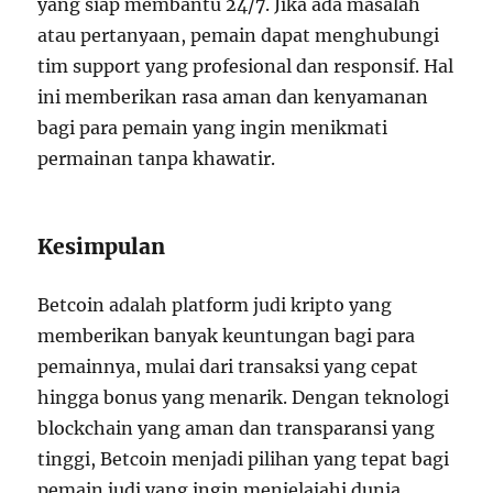
yang siap membantu 24/7. Jika ada masalah
atau pertanyaan, pemain dapat menghubungi
tim support yang profesional dan responsif. Hal
ini memberikan rasa aman dan kenyamanan
bagi para pemain yang ingin menikmati
permainan tanpa khawatir.
Kesimpulan
Betcoin adalah platform judi kripto yang
memberikan banyak keuntungan bagi para
pemainnya, mulai dari transaksi yang cepat
hingga bonus yang menarik. Dengan teknologi
blockchain yang aman dan transparansi yang
tinggi, Betcoin menjadi pilihan yang tepat bagi
pemain judi yang ingin menjelajahi dunia