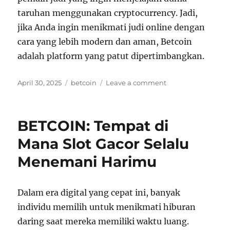
taruhan menggunakan cryptocurrency. Jadi,
jika Anda ingin menikmati judi online dengan
cara yang lebih modern dan aman, Betcoin
adalah platform yang patut dipertimbangkan.
Posted
Tags
on
April 30, 2025
betcoin
Leave a comment
on
Betcoin:
Panduan
Terbaik
BETCOIN: Tempat di
untuk
Memahami
Mana Slot Gacor Selalu
Judi
Menemani Harimu
Kripto
dan
Keuntungannya
Dalam era digital yang cepat ini, banyak
individu memilih untuk menikmati hiburan
daring saat mereka memiliki waktu luang.