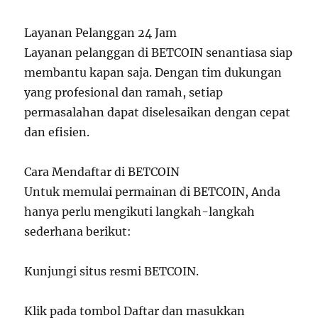
Layanan Pelanggan 24 Jam
Layanan pelanggan di BETCOIN senantiasa siap
membantu kapan saja. Dengan tim dukungan
yang profesional dan ramah, setiap
permasalahan dapat diselesaikan dengan cepat
dan efisien.
Cara Mendaftar di BETCOIN
Untuk memulai permainan di BETCOIN, Anda
hanya perlu mengikuti langkah-langkah
sederhana berikut:
Kunjungi situs resmi BETCOIN.
Klik pada tombol Daftar dan masukkan