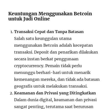
Keuntungan Menggunakan Betcoin
untuk Judi Online
Transaksi Cepat dan Tanpa Batasan
Salah satu keunggulan utama
menggunakan Betcoin adalah kecepatan
transaksi. Deposit dan penarikan dilakukan
secara instan berkat penggunaan
cryptocurrency. Pemain tidak perlu
menunggu berhari-hari untuk menarik
kemenangan mereka, dan tidak ada batasan
geografis untuk melakukan transaksi.
Keamanan dan Privasi yang Ditingkatkan
Dalam dunia digital, keamanan dan privasi
sangat penting, terutama saat berurusan