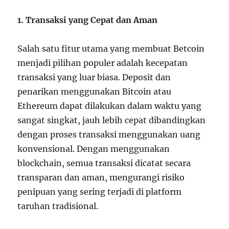
1. Transaksi yang Cepat dan Aman
Salah satu fitur utama yang membuat Betcoin
menjadi pilihan populer adalah kecepatan
transaksi yang luar biasa. Deposit dan
penarikan menggunakan Bitcoin atau
Ethereum dapat dilakukan dalam waktu yang
sangat singkat, jauh lebih cepat dibandingkan
dengan proses transaksi menggunakan uang
konvensional. Dengan menggunakan
blockchain, semua transaksi dicatat secara
transparan dan aman, mengurangi risiko
penipuan yang sering terjadi di platform
taruhan tradisional.