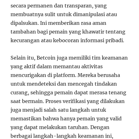
secara permanen dan transparan, yang
membuatnya sulit untuk dimanipulasi atau
dipalsukan. Ini memberikan rasa aman
tambahan bagi pemain yang khawatir tentang
kecurangan atau kebocoran informasi pribadi.
Selain itu, Betcoin juga memiliki tim keamanan
yang aktif dalam memantau aktivitas
mencurigakan di platform. Mereka berusaha
untuk mendeteksi dan mencegah tindakan
curang, sehingga pemain dapat merasa tenang
saat bermain. Proses verifikasi yang dilakukan
juga menjadi salah satu langkah untuk
memastikan bahwa hanya pemain yang valid
yang dapat melakukan taruhan. Dengan
berbagai langkah-langkah keamanan ini,