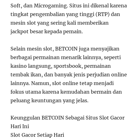
Soft, dan Microgaming. Situs ini dikenal karena
tingkat pengembalian yang tinggi (RTP) dan
mesin slot yang sering kali memberikan
jackpot besar kepada pemain.
Selain mesin slot, BETCOIN juga menyajikan
berbagai permainan menarik lainnya, seperti
kasino langsung, sportsbook, permainan
tembak ikan, dan banyak jenis perjudian online
lainnya. Namun, slot online tetap menjadi
fokus utama karena kemudahan bermain dan
peluang keuntungan yang jelas.
Keunggulan BETCOIN Sebagai Situs Slot Gacor
Hari Ini
Slot Gacor Setiap Hari