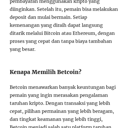
pembayaran menggunakan kripto yang
diinginkan. Setelah itu, pemain bisa melakukan
deposit dan mulai bermain. Setiap
kemenangan yang diraih dapat langsung
ditarik melalui Bitcoin atau Ethereum, dengan
proses yang cepat dan tanpa biaya tambahan
yang besar.
Kenapa Memilih Betcoin?
Betcoin menawarkan banyak keuntungan bagi
pemain yang ingin merasakan pengalaman
taruhan kripto. Dengan transaksi yang lebih
cepat, pilihan permainan yang lebih beragam,
dan tingkat keamanan yang lebih tinggi,
Betcoin menjadi salah satu platform taruhan