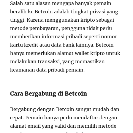
Salah satu alasan mengapa banyak pemain
beralih ke Betcoin adalah tingkat privasi yang
tinggi. Karena menggunakan kripto sebagai
metode pembayaran, pengguna tidak perlu
memberikan informasi pribadi seperti nomor
kartu kredit atau data bank lainnya. Betcoin
hanya memerlukan alamat wallet kripto untuk
melakukan transaksi, yang memastikan
keamanan data pribadi pemain.
Cara Bergabung di Betcoin
Bergabung dengan Betcoin sangat mudah dan
cepat. Pemain hanya perlu mendaftar dengan
alamat email yang valid dan memilih metode