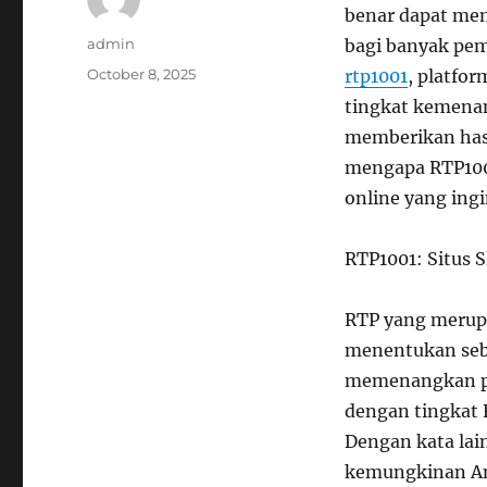
benar dapat mem
Author
admin
bagi banyak pema
Posted
October 8, 2025
rtp1001
, platfor
on
tingkat kemenan
memberikan hasi
mengapa RTP1001
online yang ing
RTP1001: Situs 
RTP yang merupa
menentukan seb
memenangkan pe
dengan tingkat 
Dengan kata lai
kemungkinan And