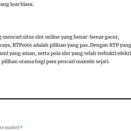
ang luar biasa.
 mencari situs slot online yang benar-benar gacor,
caya, RTP1001 adalah pilihan yang pas. Dengan RTP yan
esmi yang aman, serta pola slot yang telah terbukti efekti
i pilihan utama bagi para pencari maxwin sejati.
 are marked
*