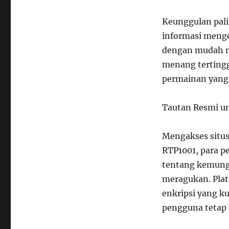
Keunggulan pali
informasi menge
dengan mudah me
menang tertingg
permainan yang 
Tautan Resmi un
Mengakses situs
RTP1001, para 
tentang kemungk
meragukan. Pla
enkripsi yang k
pengguna tetap 