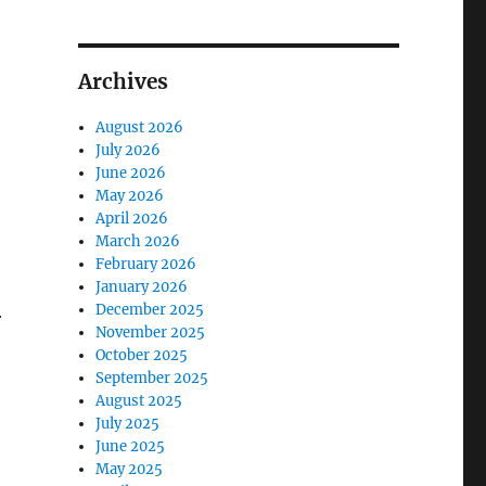
Archives
August 2026
July 2026
June 2026
May 2026
April 2026
March 2026
February 2026
January 2026
December 2025
r
November 2025
October 2025
September 2025
August 2025
July 2025
June 2025
May 2025