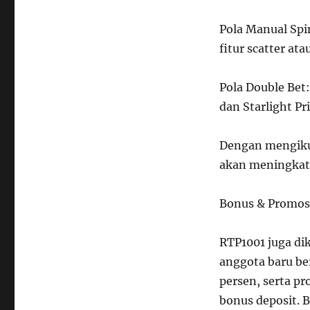
Pola Manual Spi
fitur scatter ata
Pola Double Bet
dan Starlight Pr
Dengan mengikut
akan meningkat 
Bonus & Promo
RTP1001 juga di
anggota baru b
persen, serta p
bonus deposit. 