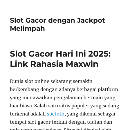
Slot Gacor dengan Jackpot
Melimpah
Slot Gacor Hari Ini 2025:
Link Rahasia Maxwin
Dunia slot online sekarang semakin
berkembang dengan adanya berbagai platform
yang menawarkan pengalaman bermain yang
luar biasa. Salah satu situs populer yang sedang
terkenal adalah
sbctoto
, yang dikenal sebagai
tempat slot gacor terkini dengan tautan dan