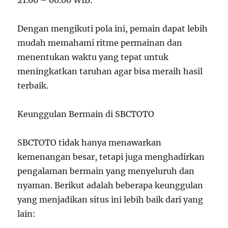
21.00 – 00.00 WIB.
Dengan mengikuti pola ini, pemain dapat lebih
mudah memahami ritme permainan dan
menentukan waktu yang tepat untuk
meningkatkan taruhan agar bisa meraih hasil
terbaik.
Keunggulan Bermain di SBCTOTO
SBCTOTO tidak hanya menawarkan
kemenangan besar, tetapi juga menghadirkan
pengalaman bermain yang menyeluruh dan
nyaman. Berikut adalah beberapa keunggulan
yang menjadikan situs ini lebih baik dari yang
lain: