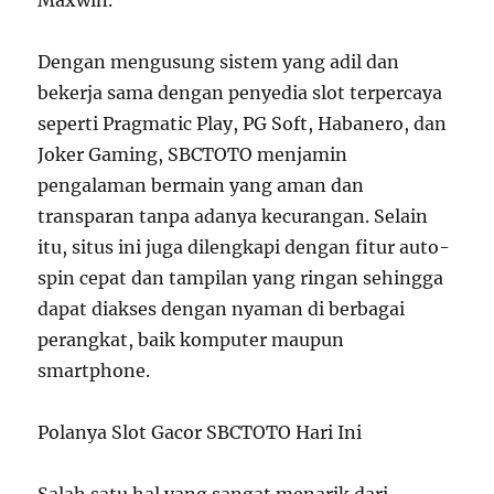
Maxwin.
Dengan mengusung sistem yang adil dan
bekerja sama dengan penyedia slot terpercaya
seperti Pragmatic Play, PG Soft, Habanero, dan
Joker Gaming, SBCTOTO menjamin
pengalaman bermain yang aman dan
transparan tanpa adanya kecurangan. Selain
itu, situs ini juga dilengkapi dengan fitur auto-
spin cepat dan tampilan yang ringan sehingga
dapat diakses dengan nyaman di berbagai
perangkat, baik komputer maupun
smartphone.
Polanya Slot Gacor SBCTOTO Hari Ini