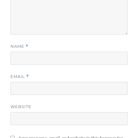
NAME
*
EMAIL
*
WEBSITE