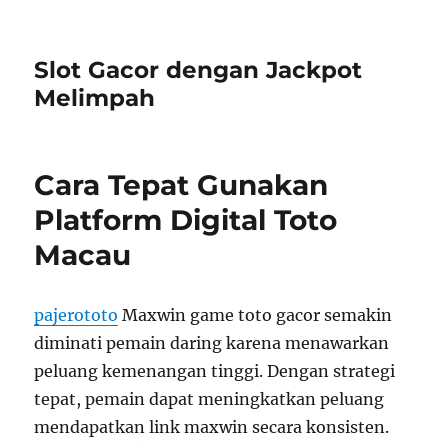
Slot Gacor dengan Jackpot
Melimpah
Cara Tepat Gunakan
Platform Digital Toto
Macau
pajerototo
Maxwin game toto gacor semakin
diminati pemain daring karena menawarkan
peluang kemenangan tinggi. Dengan strategi
tepat, pemain dapat meningkatkan peluang
mendapatkan link maxwin secara konsisten.