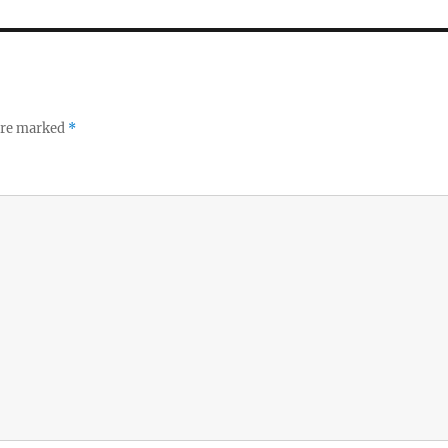
 are marked
*