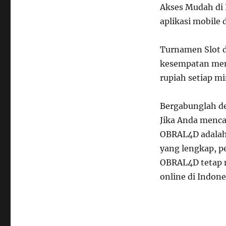
Akses Mudah di 
aplikasi mobile 
Turnamen Slot 
kesempatan men
rupiah setiap m
Bergabunglah d
Jika Anda mencar
OBRAL4D adalah 
yang lengkap, p
OBRAL4D tetap m
online di Indone