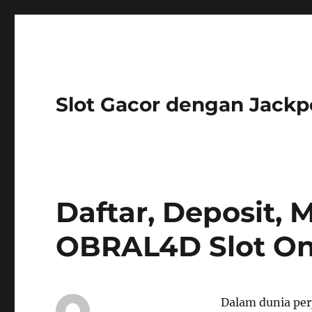
Slot Gacor dengan Jack
Daftar, Deposit, 
OBRAL4D Slot On
Dalam dunia per