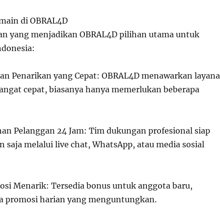
main di OBRAL4D
san yang menjadikan OBRAL4D pilihan utama untuk
ndonesia:
 dan Penarikan yang Cepat: OBRAL4D menawarkan layan
sangat cepat, biasanya hanya memerlukan beberapa
n Pelanggan 24 Jam: Tim dukungan profesional siap
saja melalui live chat, WhatsApp, atau media sosial
si Menarik: Tersedia bonus untuk anggota baru,
ga promosi harian yang menguntungkan.