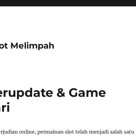
pot Melimpah
Terupdate & Game
ri
judian online, permainan slot telah menjadi salah satu