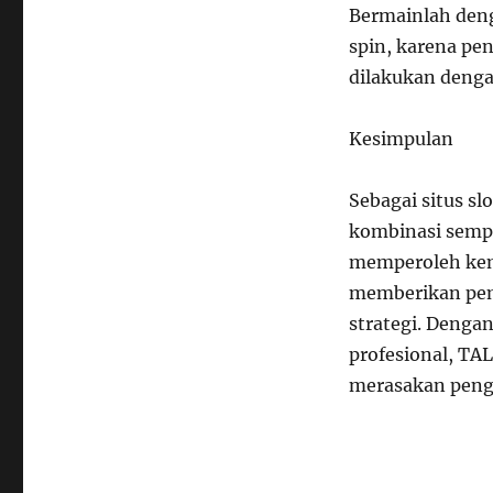
Bermainlah deng
spin, karena pe
dilakukan denga
Kesimpulan
Sebagai situs s
kombinasi sempu
memperoleh keme
memberikan pem
strategi. Denga
profesional, TA
merasakan penga