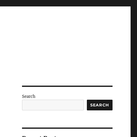
Search
SEARCH