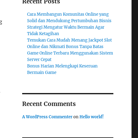
Recent Posts
Cara Membangun Komunitas Online yang
Solid dan Mendukung Pertumbuhan Bisnis
g
Strategi Mengatur Waktu Bermain Agar
Tidak Ketagihan
Temukan Cara Mudah Menang Jackpot Slot
Online dan Nikmati Bonus Tanpa Batas
Game Online Terbaru Menggunakan Sistem
Server Cepat
Bonus Harian Melengkapi Keseruan
Bermain Game
i
Recent Comments
A WordPress Commenter
on
Hello world!