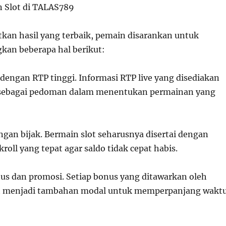
n Slot di TALAS789
an hasil yang terbaik, pemain disarankan untuk
an beberapa hal berikut:
 dengan RTP tinggi. Informasi RTP live yang disediakan
 sebagai pedoman dalam menentukan permainan yang
ngan bijak. Bermain slot seharusnya disertai dengan
ll yang tepat agar saldo tidak cepat habis.
s dan promosi. Setiap bonus yang ditawarkan oleh
 menjadi tambahan modal untuk memperpanjang wakt