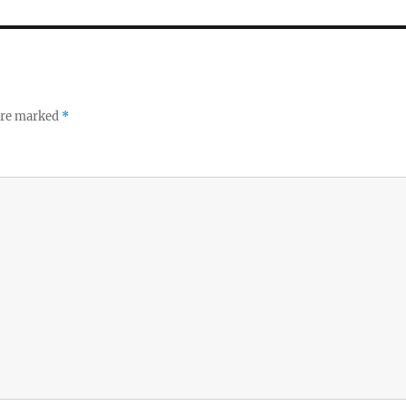
 are marked
*