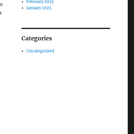
February 2025
an
January 2025
a
Categories
Uncategorized