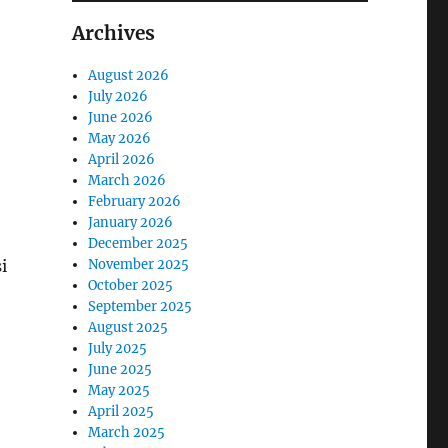
Archives
August 2026
July 2026
June 2026
May 2026
April 2026
March 2026
February 2026
January 2026
December 2025
i
November 2025
October 2025
September 2025
August 2025
July 2025
June 2025
May 2025
April 2025
March 2025