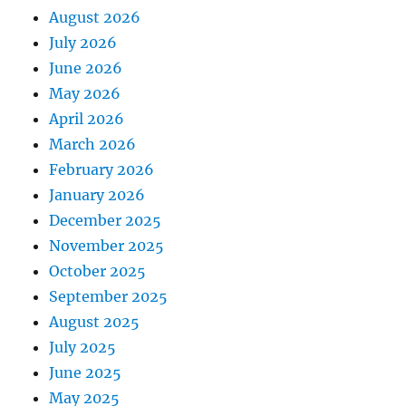
August 2026
July 2026
June 2026
May 2026
April 2026
March 2026
February 2026
January 2026
December 2025
November 2025
October 2025
September 2025
August 2025
July 2025
June 2025
May 2025