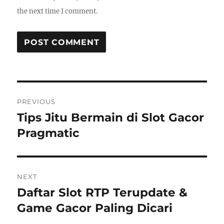
the next time I comment.
Post
PREVIOUS
navigation
Tips Jitu Bermain di Slot Gacor
Previous
post:
Pragmatic
NEXT
Daftar Slot RTP Terupdate &
Next
post:
Game Gacor Paling Dicari