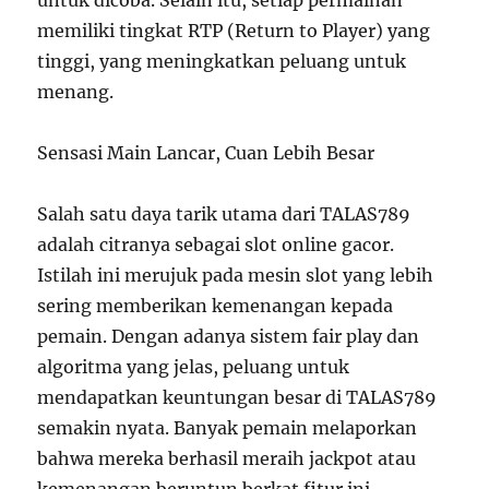
untuk dicoba. Selain itu, setiap permainan
memiliki tingkat RTP (Return to Player) yang
tinggi, yang meningkatkan peluang untuk
menang.
Sensasi Main Lancar, Cuan Lebih Besar
Salah satu daya tarik utama dari TALAS789
adalah citranya sebagai slot online gacor.
Istilah ini merujuk pada mesin slot yang lebih
sering memberikan kemenangan kepada
pemain. Dengan adanya sistem fair play dan
algoritma yang jelas, peluang untuk
mendapatkan keuntungan besar di TALAS789
semakin nyata. Banyak pemain melaporkan
bahwa mereka berhasil meraih jackpot atau