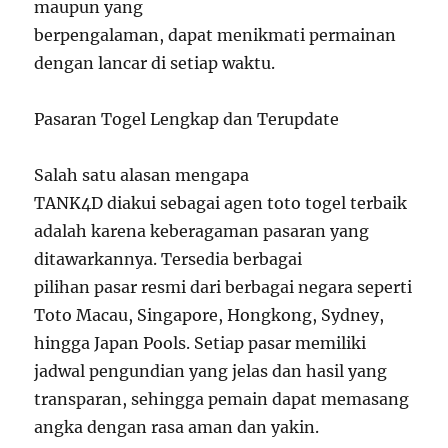
maupun yang
berpengalaman, dapat menikmati permainan
dengan lancar di setiap waktu.
Pasaran Togel Lengkap dan Terupdate
Salah satu alasan mengapa
TANK4D diakui sebagai agen toto togel terbaik
adalah karena keberagaman pasaran yang
ditawarkannya. Tersedia berbagai
pilihan pasar resmi dari berbagai negara seperti
Toto Macau, Singapore, Hongkong, Sydney,
hingga Japan Pools. Setiap pasar memiliki
jadwal pengundian yang jelas dan hasil yang
transparan, sehingga pemain dapat memasang
angka dengan rasa aman dan yakin.