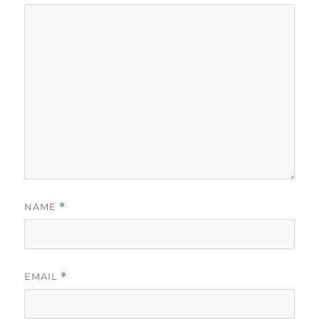
NAME
*
EMAIL
*