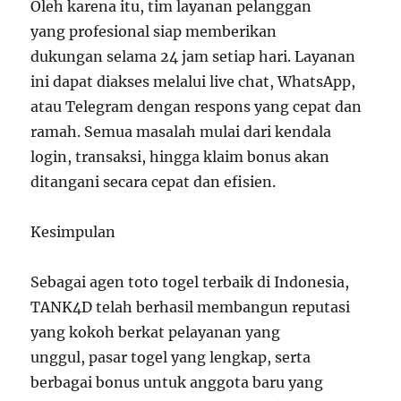
Oleh karena itu, tim layanan pelanggan
yang profesional siap memberikan
dukungan selama 24 jam setiap hari. Layanan
ini dapat diakses melalui live chat, WhatsApp,
atau Telegram dengan respons yang cepat dan
ramah. Semua masalah mulai dari kendala
login, transaksi, hingga klaim bonus akan
ditangani secara cepat dan efisien.
Kesimpulan
Sebagai agen toto togel terbaik di Indonesia,
TANK4D telah berhasil membangun reputasi
yang kokoh berkat pelayanan yang
unggul, pasar togel yang lengkap, serta
berbagai bonus untuk anggota baru yang