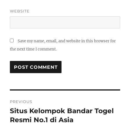
WEBSITE
Save my name, email, and website in this browser for
the next time I comment.
Post
PREVIOUS
navigation
Situs Kelompok Bandar Togel
Previous
post:
Resmi No.1 di Asia