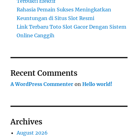
Terbukti Efektif
Rahasia Pemain Sukses Meningkatkan
Keuntungan di Situs Slot Resmi
Link Terbaru Toto Slot Gacor Dengan Sistem
Online Canggih
Recent Comments
A WordPress Commenter
on
Hello world!
Archives
August 2026