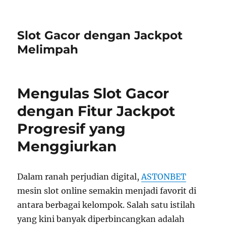
Slot Gacor dengan Jackpot
Melimpah
Mengulas Slot Gacor
dengan Fitur Jackpot
Progresif yang
Menggiurkan
Dalam ranah perjudian digital,
ASTONBET
mesin slot online semakin menjadi favorit di
antara berbagai kelompok. Salah satu istilah
yang kini banyak diperbincangkan adalah