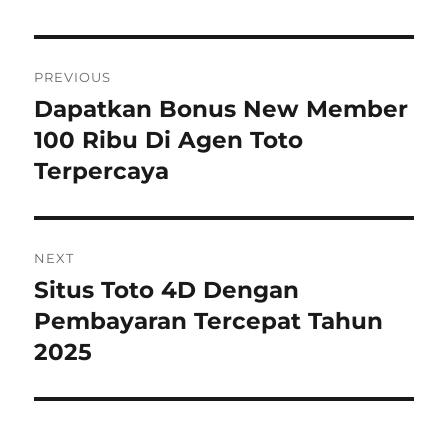
Post
PREVIOUS
navigation
Dapatkan Bonus New Member
Previous
post:
100 Ribu Di Agen Toto
Terpercaya
NEXT
Situs Toto 4D Dengan
Next
post:
Pembayaran Tercepat Tahun
2025