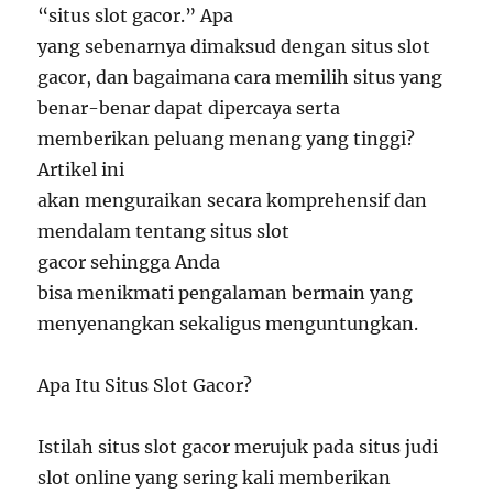
“situs slot gacor.” Apa
yang sebenarnya dimaksud dengan situs slot
gacor, dan bagaimana cara memilih situs yang
benar-benar dapat dipercaya serta
memberikan peluang menang yang tinggi?
Artikel ini
akan menguraikan secara komprehensif dan
mendalam tentang situs slot
gacor sehingga Anda
bisa menikmati pengalaman bermain yang
menyenangkan sekaligus menguntungkan.
Apa Itu Situs Slot Gacor?
Istilah situs slot gacor merujuk pada situs judi
slot online yang sering kali memberikan