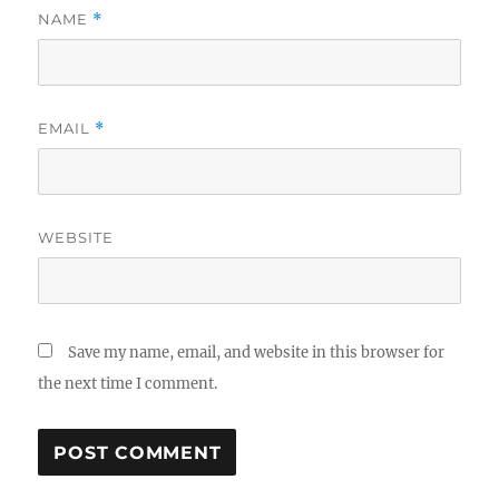
NAME
*
EMAIL
*
WEBSITE
Save my name, email, and website in this browser for
the next time I comment.