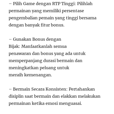
– Pilih Game dengan RTP Tinggi: Pilihlah
permainan yang memiliki persentase
pengembalian pemain yang tinggi bersama
dengan banyak fitur bonus.
– Gunakan Bonus dengan
Bijak: Manfaatkanlah semua
penawaran dan bonus yang ada untuk
memperpanjang durasi bermain dan
meningkatkan peluang untuk
meraih kemenangan.
– Bermain Secara Konsisten: Pertahankan
disiplin saat bermain dan elakkan melakukan
permainan ketika emosi menguasai.