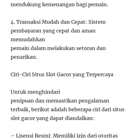
mendukung kemenangan bagi pemain.
4. Transaksi Mudah dan Cepat: Sistem
pembayaran yang cepat dan aman
memudahkan
pemain dalam melakukan setoran dan
penarikan.
Ciri-Ciri Situs Slot Gacor yang Terpercaya
Untuk menghindari
penipuan dan memastikan pengalaman
terbaik, berikut adalah beberapa ciri dari situs
slot gacor yang dapat diandalkan:
– Lisensi Resmi: Memiliki izin dari otoritas