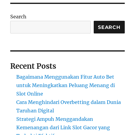
Search
SEARCH
Recent Posts
Bagaimana Menggunakan Fitur Auto Bet
untuk Meningkatkan Peluang Menang di
Slot Online
Cara Menghindari Overbetting dalam Dunia
Taruhan Digital
Strategi Ampuh Menggandakan
Kemenangan dari Link Slot Gacor yang