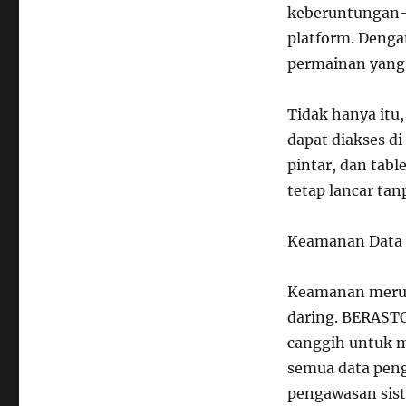
keberuntungan—
platform. Dengan
permainan yang 
Tidak hanya itu,
dapat diakses di
pintar, dan tabl
tetap lancar tan
Keamanan Data 
Keamanan merup
daring. BERAST
canggih untuk 
semua data peng
pengawasan sist