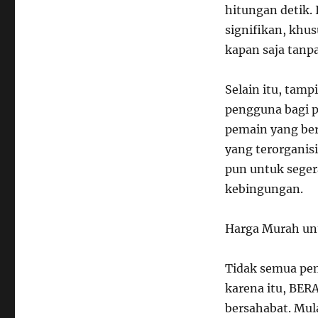
hitungan detik. 
signifikan, khu
kapan saja tanp
Selain itu, tam
pengguna bagi 
pemain yang ber
yang terorganis
pun untuk sege
kebingungan.
Harga Murah un
Tidak semua pem
karena itu, BER
bersahabat. Mul