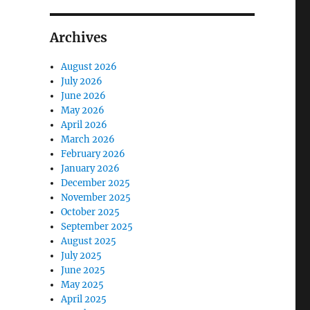
Archives
August 2026
July 2026
June 2026
May 2026
April 2026
March 2026
February 2026
January 2026
December 2025
November 2025
October 2025
September 2025
August 2025
July 2025
June 2025
May 2025
April 2025