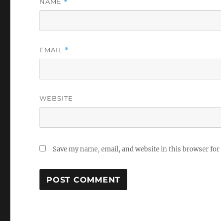
NAME
*
EMAIL
*
WEBSITE
Save my name, email, and website in this browser for