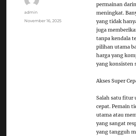
permainan darin
Author
admin
meningkat. Bany
Posted
November 16, 2025
yang tidak hany
on
juga memberika
tanpa kendala t
pilihan utama b
harga yang komp
yang konsisten 
Akses Super Cep
Salah satu fitu
cepat. Pemain t
utama atau memu
yang sangat resp
yang tangguh m