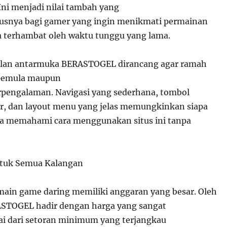
Ini menjadi nilai tambah yang
susnya bagi gamer yang ingin menikmati permainan
a terhambat oleh waktu tunggu yang lama.
pilan antarmuka BERASTOGEL dirancang agar ramah
pemula maupun
pengalaman. Navigasi yang sederhana, tombol
ir, dan layout menu yang jelas memungkinkan siapa
ra memahami cara menggunakan situs ini tanpa
tuk Semua Kalangan
ain game daring memiliki anggaran yang besar. Oleh
ASTOGEL hadir dengan harga yang sangat
ai dari setoran minimum yang terjangkau