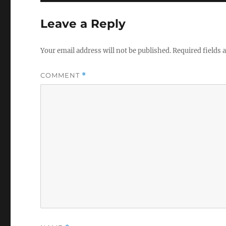
Leave a Reply
Your email address will not be published.
Required fields
COMMENT
*