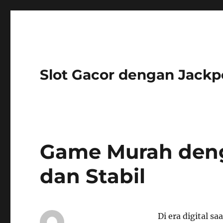
Slot Gacor dengan Jack
Game Murah deng
dan Stabil
Di era digital s