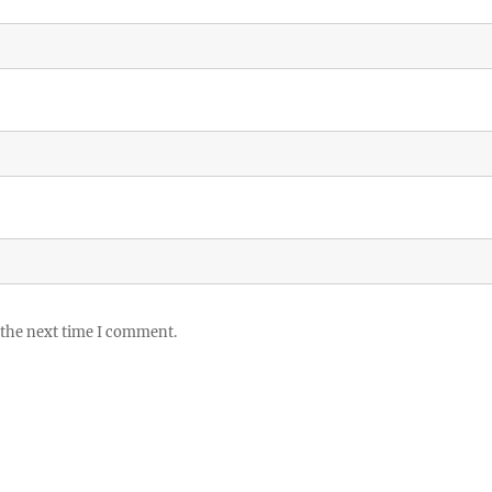
 the next time I comment.