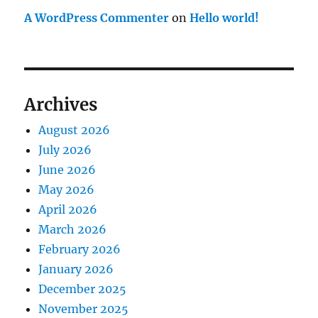
A WordPress Commenter
on
Hello world!
Archives
August 2026
July 2026
June 2026
May 2026
April 2026
March 2026
February 2026
January 2026
December 2025
November 2025