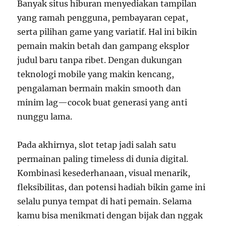
Banyak situs hiburan menyediakan tampilan
yang ramah pengguna, pembayaran cepat,
serta pilihan game yang variatif. Hal ini bikin
pemain makin betah dan gampang eksplor
judul baru tanpa ribet. Dengan dukungan
teknologi mobile yang makin kencang,
pengalaman bermain makin smooth dan
minim lag—cocok buat generasi yang anti
nunggu lama.
Pada akhirnya, slot tetap jadi salah satu
permainan paling timeless di dunia digital.
Kombinasi kesederhanaan, visual menarik,
fleksibilitas, dan potensi hadiah bikin game ini
selalu punya tempat di hati pemain. Selama
kamu bisa menikmati dengan bijak dan nggak