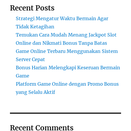
Recent Posts
Strategi Mengatur Waktu Bermain Agar
Tidak Ketagihan
Temukan Cara Mudah Menang Jackpot Slot
Online dan Nikmati Bonus Tanpa Batas
Game Online Terbaru Menggunakan Sistem
Server Cepat
Bonus Harian Melengkapi Keseruan Bermain
Game
Platform Game Online dengan Promo Bonus
yang Selalu Aktif
Recent Comments