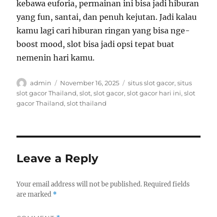
kebawa euforia, permainan ini bisa jadi hiburan
yang fun, santai, dan penuh kejutan. Jadi kalau
kamu lagi cari hiburan ringan yang bisa nge-
boost mood, slot bisa jadi opsi tepat buat
nemenin hari kamu.
Author
Posted
Tags
admin
November 16, 2025
situs slot gacor
,
situs
on
slot gacor Thailand
,
slot
,
slot gacor
,
slot gacor hari ini
,
slot
gacor Thailand
,
slot thailand
Leave a Reply
Your email address will not be published.
Required fields
are marked
*