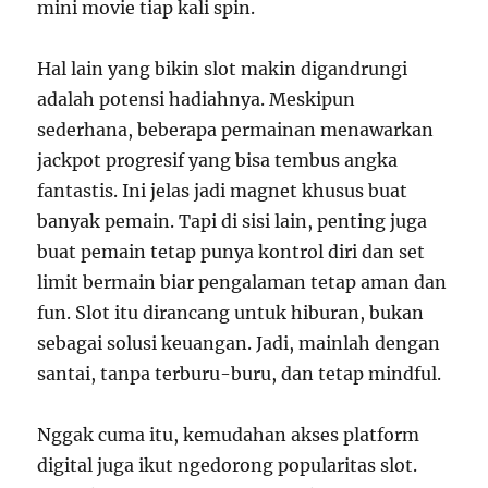
mini movie tiap kali spin.
Hal lain yang bikin slot makin digandrungi
adalah potensi hadiahnya. Meskipun
sederhana, beberapa permainan menawarkan
jackpot progresif yang bisa tembus angka
fantastis. Ini jelas jadi magnet khusus buat
banyak pemain. Tapi di sisi lain, penting juga
buat pemain tetap punya kontrol diri dan set
limit bermain biar pengalaman tetap aman dan
fun. Slot itu dirancang untuk hiburan, bukan
sebagai solusi keuangan. Jadi, mainlah dengan
santai, tanpa terburu-buru, dan tetap mindful.
Nggak cuma itu, kemudahan akses platform
digital juga ikut ngedorong popularitas slot.