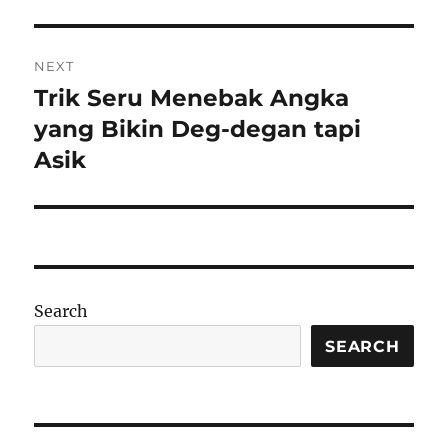
NEXT
Trik Seru Menebak Angka
Next
post:
yang Bikin Deg-degan tapi
Asik
Search
SEARCH