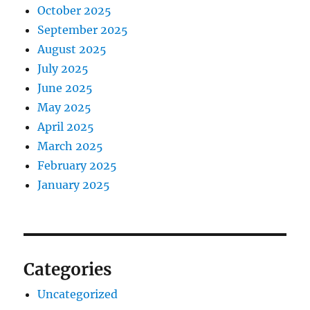
October 2025
September 2025
August 2025
July 2025
June 2025
May 2025
April 2025
March 2025
February 2025
January 2025
Categories
Uncategorized