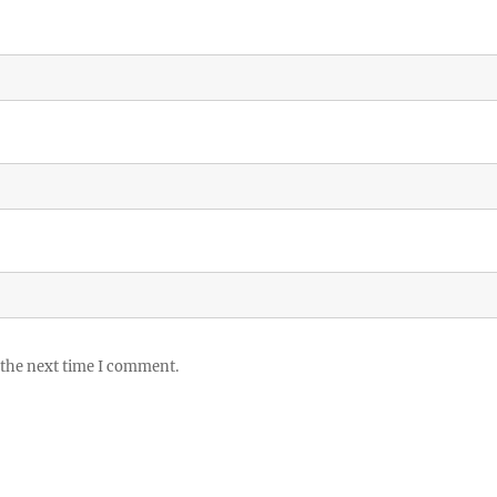
 the next time I comment.