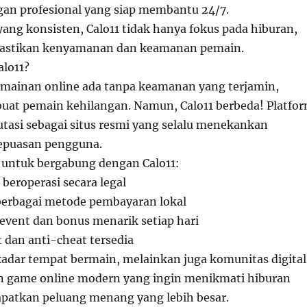
an profesional yang siap membantu 24/7.
ang konsisten, Calo11 tidak hanya fokus pada hiburan,
mastikan kenyamanan dan keamanan pemain.
alo11?
rmainan online ada tanpa keamanan yang terjamin,
uat pemain kehilangan. Namun, Calo11 berbeda! Platfo
utasi sebagai situs resmi yang selalu menekankan
kepuasan pengguna.
 untuk bergabung dengan Calo11:
beroperasi secara legal
rbagai metode pembayaran lokal
vent dan bonus menarik setiap hari
t dan anti-cheat tersedia
kadar tempat bermain, melainkan juga komunitas digital
n game online modern yang ingin menikmati hiburan
patkan peluang menang yang lebih besar.