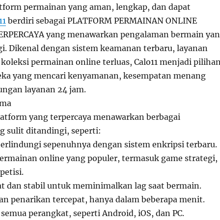
form permainan yang aman, lengkap, dan dapat
11
berdiri sebagai PLATFORM PERMAINAN ONLINE
ERPERCAYA yang menawarkan pengalaman bermain ya
ggi. Dikenal dengan sistem keamanan terbaru, layanan
 koleksi permainan online terluas, Calo11 menjadi piliha
eka yang mencari kenyamanan, kesempatan menang
kungan layanan 24 jam.
ama
platform yang terpercaya menawarkan berbagai
sulit ditandingi, seperti:
erlindungi sepenuhnya dengan sistem enkripsi terbaru.
permainan online yang populer, termasuk game strategi,
etisi.
at dan stabil untuk meminimalkan lag saat bermain.
dan penarikan tercepat, hanya dalam beberapa menit.
 semua perangkat, seperti Android, iOS, dan PC.