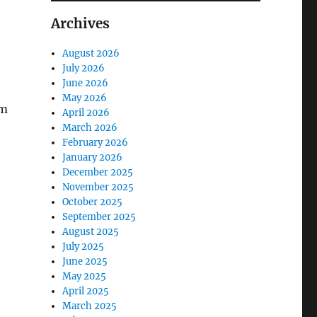
Archives
August 2026
July 2026
June 2026
May 2026
rm
April 2026
March 2026
February 2026
January 2026
December 2025
November 2025
October 2025
September 2025
August 2025
July 2025
June 2025
May 2025
April 2025
March 2025