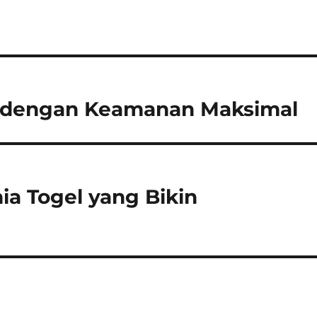
a dengan Keamanan Maksimal
ia Togel yang Bikin