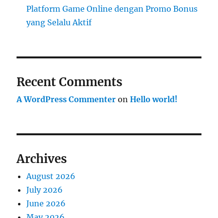
Platform Game Online dengan Promo Bonus
yang Selalu Aktif
Recent Comments
A WordPress Commenter
on
Hello world!
Archives
August 2026
July 2026
June 2026
May 2026