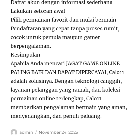
Daftar akun dengan informasi sederhana
Lakukan setoran awal
Pilih permainan favorit dan mulai bermain
Pendaftaran yang cepat tanpa proses rumit,
cocok untuk pemula maupun gamer
berpengalaman.
Kesimpulan
Apabila Anda mencari JAGAT GAME ONLINE
PALING BAIK DAN DAPAT DIPERCAYAI, Calo11
adalah solusinya. Dengan teknologi canggih,
layanan pelanggan yang ramah, dan koleksi
permainan online terlengkap, Calo11
memberikan pengalaman bermain yang aman,
menyenangkan, dan penuh peluang.
Author
Posted
admin
November 24, 2025
on