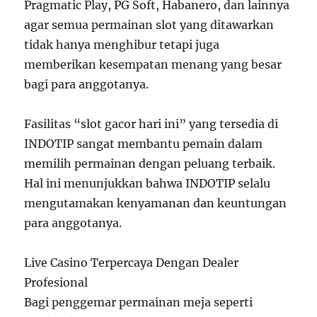
Pragmatic Play, PG Soft, Habanero, dan lainnya
agar semua permainan slot yang ditawarkan
tidak hanya menghibur tetapi juga
memberikan kesempatan menang yang besar
bagi para anggotanya.
Fasilitas “slot gacor hari ini” yang tersedia di
INDOTIP sangat membantu pemain dalam
memilih permainan dengan peluang terbaik.
Hal ini menunjukkan bahwa INDOTIP selalu
mengutamakan kenyamanan dan keuntungan
para anggotanya.
Live Casino Terpercaya Dengan Dealer
Profesional
Bagi penggemar permainan meja seperti