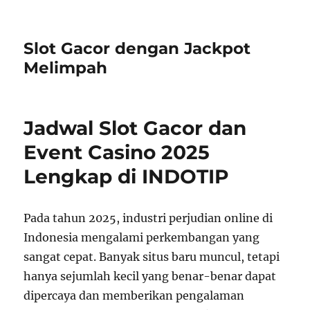
Slot Gacor dengan Jackpot
Melimpah
Jadwal Slot Gacor dan
Event Casino 2025
Lengkap di INDOTIP
Pada tahun 2025, industri perjudian online di
Indonesia mengalami perkembangan yang
sangat cepat. Banyak situs baru muncul, tetapi
hanya sejumlah kecil yang benar-benar dapat
dipercaya dan memberikan pengalaman