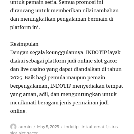
untuk pemain setia. Semua promosi ini
dirancang untuk memberikan nilai tambahan
dan meningkatkan pengalaman bermain di
platform ini.
Kesimpulan
Dengan segala keunggulannya, INDOTIP layak
diakui sebagai platform judi online slot gacor
dan live casino yang dapat diandalkan di tahun
2025. Baik bagi pemula maupun pemain
berpengalaman, INDOTIP menyediakan tempat
yang aman, adil, dan menguntungkan untuk
menikmati beragam jenis permainan judi
online.
Author
Posted
Tags
admin
May 5, 2025
indotip
,
link alternatif
,
situs
on
slot
,
slot gacor