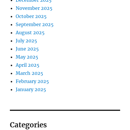
December 2025
November 2025
October 2025
September 2025
August 2025
July 2025
June 2025
May 2025
April 2025
March 2025
February 2025
January 2025
Categories