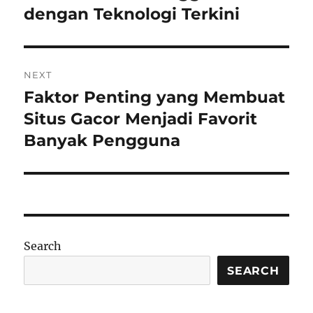
dengan Teknologi Terkini
NEXT
Faktor Penting yang Membuat
Next
post:
Situs Gacor Menjadi Favorit
Banyak Pengguna
Search
SEARCH