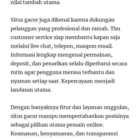
nilai tambah utama.
Situs gacor juga dikenal karena dukungan
pelanggan yang profesional dan ramah. Tim
customer service siap membantu kapan saja
melalui live chat, telepon, maupun email.
Informasi lengkap mengenai permainan,
deposit, dan penarikan selalu diperbarui secara
rutin agar pengguna merasa terbantu dan
nyaman setiap saat. Kepercayaan menjadi
landasan utama.
Dengan banyaknya fitur dan layanan unggulan,
situs gacor mampu mempertahankan posisinya
sebagai pilihan utama pemain online.
Keamanan, kenyamanan, dan transparansi