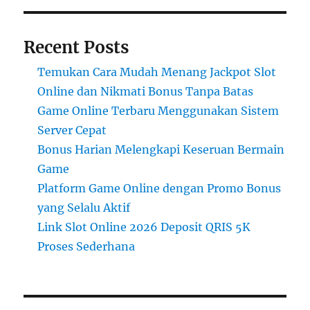
Recent Posts
Temukan Cara Mudah Menang Jackpot Slot
Online dan Nikmati Bonus Tanpa Batas
Game Online Terbaru Menggunakan Sistem
Server Cepat
Bonus Harian Melengkapi Keseruan Bermain
Game
Platform Game Online dengan Promo Bonus
yang Selalu Aktif
Link Slot Online 2026 Deposit QRIS 5K
Proses Sederhana