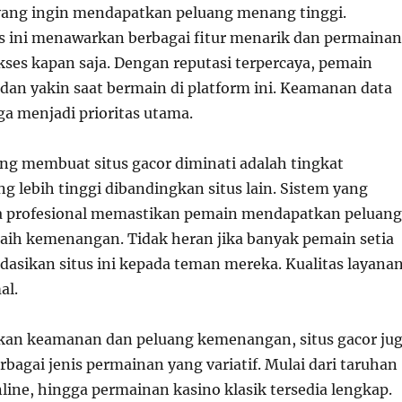
yang ingin mendapatkan peluang menang tinggi.
s ini menawarkan berbagai fitur menarik dan permainan
ses kapan saja. Dengan reputasi terpercaya, pemain
an yakin saat bermain di platform ini. Keamanan data
ga menjadi prioritas utama.
ng membuat situs gacor diminati adalah tingkat
 lebih tinggi dibandingkan situs lain. Sistem yang
ra profesional memastikan pemain mendapatkan peluang
aih kemenangan. Tidak heran jika banyak pemain setia
sikan situs ini kepada teman mereka. Kualitas layana
al.
kan keamanan dan peluang kemenangan, situs gacor ju
bagai jenis permainan yang variatif. Mulai dari taruhan
nline, hingga permainan kasino klasik tersedia lengkap.