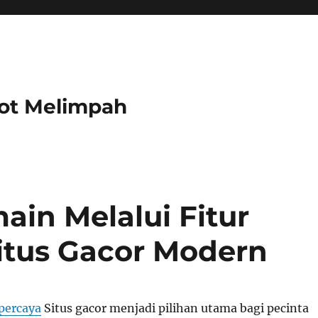
pot Melimpah
ain Melalui Fitur
Situs Gacor Modern
rpercaya
Situs gacor menjadi pilihan utama bagi pecinta