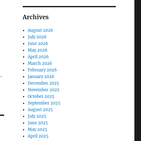
Archives
August 2026
July 2026
June 2026
May 2026
April 2026
March 2026
February 2026
.
January 2026
December 2025
November 2025
October 2025
September 2025
August 2025
July 2025
June 2025
May 2025
April 2025