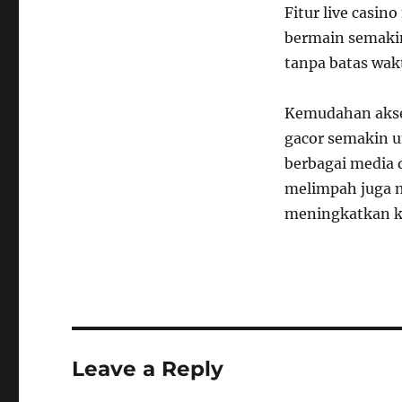
Fitur live casi
bermain semakin
tanpa batas wak
Kemudahan akse
gacor semakin u
berbagai media
melimpah juga m
meningkatkan k
Leave a Reply