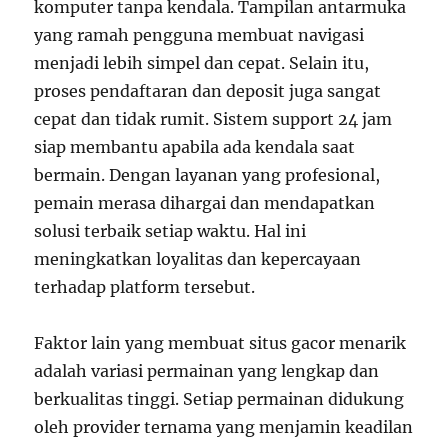
komputer tanpa kendala. Tampilan antarmuka
yang ramah pengguna membuat navigasi
menjadi lebih simpel dan cepat. Selain itu,
proses pendaftaran dan deposit juga sangat
cepat dan tidak rumit. Sistem support 24 jam
siap membantu apabila ada kendala saat
bermain. Dengan layanan yang profesional,
pemain merasa dihargai dan mendapatkan
solusi terbaik setiap waktu. Hal ini
meningkatkan loyalitas dan kepercayaan
terhadap platform tersebut.
Faktor lain yang membuat situs gacor menarik
adalah variasi permainan yang lengkap dan
berkualitas tinggi. Setiap permainan didukung
oleh provider ternama yang menjamin keadilan