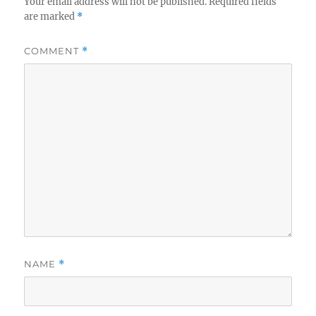
Your email address will not be published.
Required fields
are marked
*
COMMENT
*
NAME
*