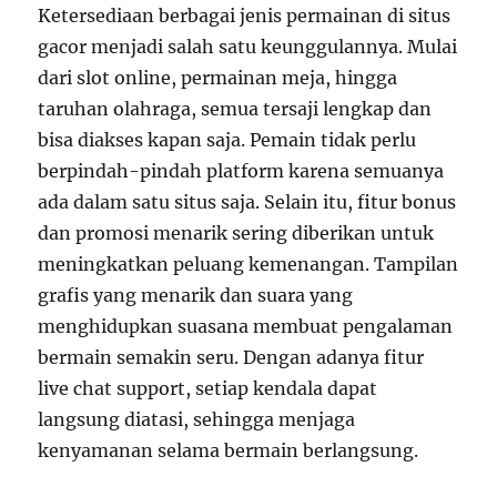
Ketersediaan berbagai jenis permainan di situs
gacor menjadi salah satu keunggulannya. Mulai
dari slot online, permainan meja, hingga
taruhan olahraga, semua tersaji lengkap dan
bisa diakses kapan saja. Pemain tidak perlu
berpindah-pindah platform karena semuanya
ada dalam satu situs saja. Selain itu, fitur bonus
dan promosi menarik sering diberikan untuk
meningkatkan peluang kemenangan. Tampilan
grafis yang menarik dan suara yang
menghidupkan suasana membuat pengalaman
bermain semakin seru. Dengan adanya fitur
live chat support, setiap kendala dapat
langsung diatasi, sehingga menjaga
kenyamanan selama bermain berlangsung.