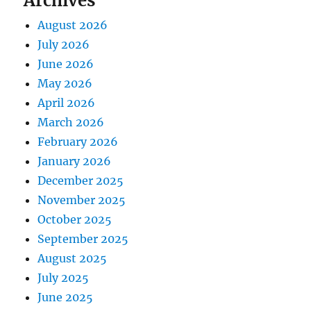
Archives
August 2026
July 2026
June 2026
May 2026
April 2026
March 2026
February 2026
January 2026
December 2025
November 2025
October 2025
September 2025
August 2025
July 2025
June 2025