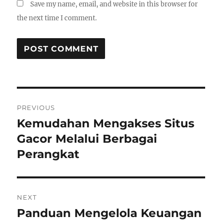
Save my name, email, and website in this browser for
the next time I comment.
Post
PREVIOUS
navigation
Kemudahan Mengakses Situs
Previous
post:
Gacor Melalui Berbagai
Perangkat
NEXT
Panduan Mengelola Keuangan
Next