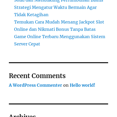
Solid dan Mendukung Pertumbuhan Bisnis
Strategi Mengatur Waktu Bermain Agar
Tidak Ketagihan
Temukan Cara Mudah Menang Jackpot Slot
Online dan Nikmati Bonus Tanpa Batas
Game Online Terbaru Menggunakan Sistem
Server Cepat
Recent Comments
A WordPress Commenter
on
Hello world!