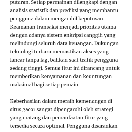
putaran. Setiap permainan dilengkapi dengan
analisis statistik dan prediksi yang membantu
pengguna dalam mengambil keputusan.
Keamanan transaksi menjadi prioritas utama
dengan adanya sistem enkripsi canggih yang
melindungi seluruh data keuangan. Dukungan
teknologi terbaru memastikan akses yang
lancar tanpa lag, bahkan saat trafik pengguna
sedang tinggi. Semua fitur ini dirancang untuk
memberikan kenyamanan dan keuntungan
maksimal bagi setiap pemain.
Keberhasilan dalam meraih kemenangan di
situs gacor sangat dipengaruhi oleh strategi
yang matang dan pemanfaatan fitur yang
tersedia secara optimal. Pengguna disarankan