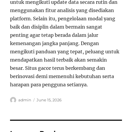
untuk mengikuti update data secara rutin dan
menggunakan fitur analisis yang disediakan
platform. Selain itu, pengelolaan modal yang
baik dan disiplin dalam bermain sangat
penting agar tetap berada dalam jalur
kemenangan jangka panjang. Dengan
mengikuti panduan yang tepat, peluang untuk
mendapatkan hasil terbaik akan semakin
besar. Situs gacor terus berkembang dan
berinovasi demi memenuhi kebutuhan serta
harapan para pengguna setianya.
Author
Posted
admin
June 15, 2026
on