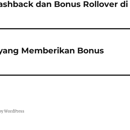
shback dan Bonus Rollover di
 yang Memberikan Bonus
by WordPress