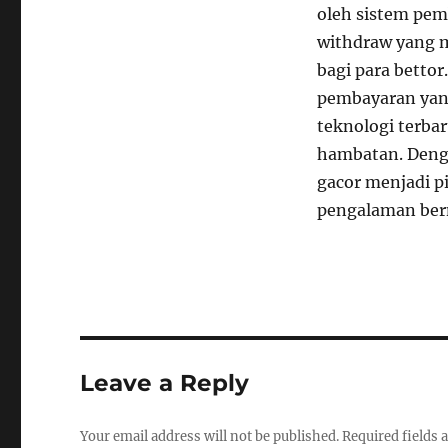
oleh sistem pemb
withdraw yang 
bagi para bettor
pembayaran yan
teknologi terba
hambatan. Denga
gacor menjadi p
pengalaman be
Leave a Reply
Your email address will not be published.
Required fields