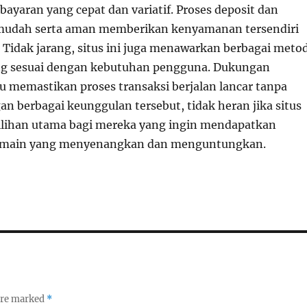
ayaran yang cepat dan variatif. Proses deposit dan
mudah serta aman memberikan kenyamanan tersendiri
. Tidak jarang, situs ini juga menawarkan berbagai meto
g sesuai dengan kebutuhan pengguna. Dukungan
ru memastikan proses transaksi berjalan lancar tanpa
n berbagai keunggulan tersebut, tidak heran jika situs
ilihan utama bagi mereka yang ingin mendapatkan
rmain yang menyenangkan dan menguntungkan.
 are marked
*