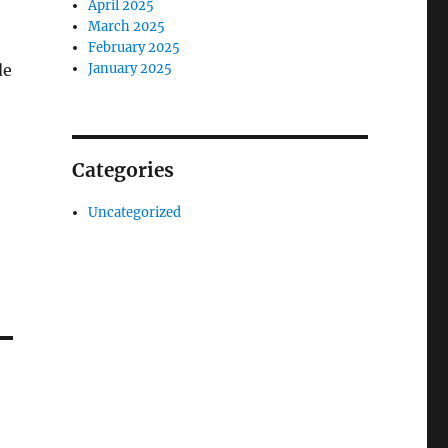
April 2025
March 2025
February 2025
de
January 2025
Categories
Uncategorized