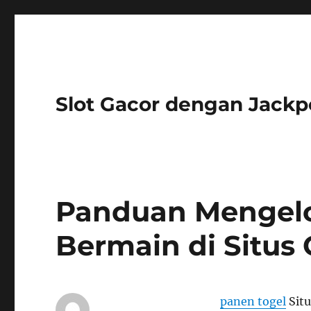
Slot Gacor dengan Jack
Panduan Mengelo
Bermain di Situs
panen togel
Situ