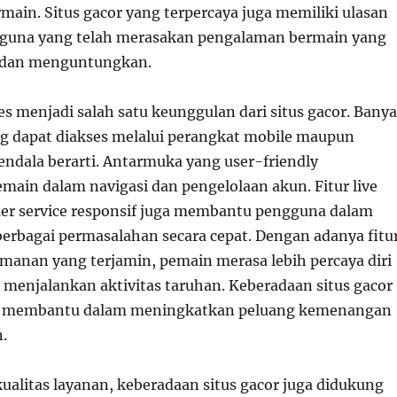
main. Situs gacor yang terpercaya juga memiliki ulasan
ngguna yang telah merasakan pengalaman bermain yang
dan menguntungkan.
 menjadi salah satu keunggulan dari situs gacor. Bany
ang dapat diakses melalui perangkat mobile maupun
endala berarti. Antarmuka yang user-friendly
in dalam navigasi dan pengelolaan akun. Fitur live
er service responsif juga membantu pengguna dalam
erbagai permasalahan secara cepat. Dengan adanya fitu
manan yang terjamin, pemain merasa lebih percaya diri
 menjalankan aktivitas taruhan. Keberadaan situs gacor
 membantu dalam meningkatkan peluang kemenangan
n.
 kualitas layanan, keberadaan situs gacor juga didukung