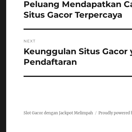
navigation
Peluang Mendapatkan Ca
Previous
post:
Situs Gacor Terpercaya
NEXT
Keunggulan Situs Gacor
Next
post:
Pendaftaran
Slot Gacor dengan Jackpot Melimpah
Proudly powered 