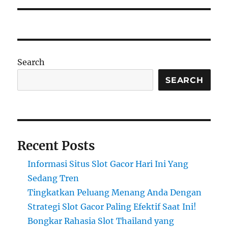
Search
SEARCH
Recent Posts
Informasi Situs Slot Gacor Hari Ini Yang
Sedang Tren
Tingkatkan Peluang Menang Anda Dengan
Strategi Slot Gacor Paling Efektif Saat Ini!
Bongkar Rahasia Slot Thailand yang