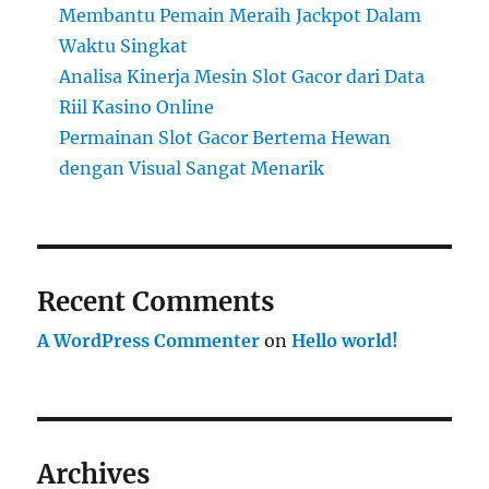
Membantu Pemain Meraih Jackpot Dalam
Waktu Singkat
Analisa Kinerja Mesin Slot Gacor dari Data
Riil Kasino Online
Permainan Slot Gacor Bertema Hewan
dengan Visual Sangat Menarik
Recent Comments
A WordPress Commenter
on
Hello world!
Archives