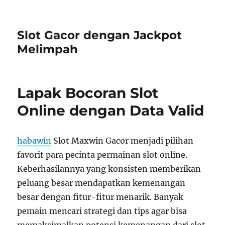
Slot Gacor dengan Jackpot
Melimpah
Lapak Bocoran Slot
Online dengan Data Valid
habawin
Slot Maxwin Gacor menjadi pilihan
favorit para pecinta permainan slot online.
Keberhasilannya yang konsisten memberikan
peluang besar mendapatkan kemenangan
besar dengan fitur-fitur menarik. Banyak
pemain mencari strategi dan tips agar bisa