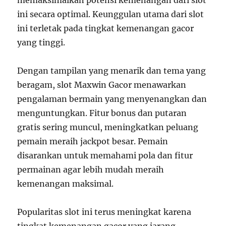
memaksimalkan potensi kemenangan dari slot
ini secara optimal. Keunggulan utama dari slot
ini terletak pada tingkat kemenangan gacor
yang tinggi.
Dengan tampilan yang menarik dan tema yang
beragam, slot Maxwin Gacor menawarkan
pengalaman bermain yang menyenangkan dan
menguntungkan. Fitur bonus dan putaran
gratis sering muncul, meningkatkan peluang
pemain meraih jackpot besar. Pemain
disarankan untuk memahami pola dan fitur
permainan agar lebih mudah meraih
kemenangan maksimal.
Popularitas slot ini terus meningkat karena