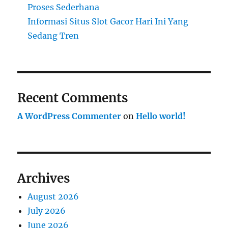
Proses Sederhana
Informasi Situs Slot Gacor Hari Ini Yang
Sedang Tren
Recent Comments
A WordPress Commenter
on
Hello world!
Archives
August 2026
July 2026
June 2026