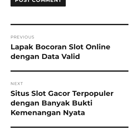
Post
PREVIOUS
navigation
Lapak Bocoran Slot Online
Previous
post:
dengan Data Valid
NEXT
Situs Slot Gacor Terpopuler
Next
post:
dengan Banyak Bukti
Kemenangan Nyata