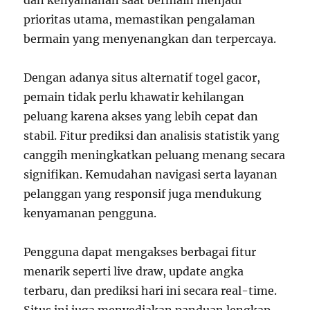
dan kenyamanan saat bermain menjadi
prioritas utama, memastikan pengalaman
bermain yang menyenangkan dan terpercaya.
Dengan adanya situs alternatif togel gacor,
pemain tidak perlu khawatir kehilangan
peluang karena akses yang lebih cepat dan
stabil. Fitur prediksi dan analisis statistik yang
canggih meningkatkan peluang menang secara
signifikan. Kemudahan navigasi serta layanan
pelanggan yang responsif juga mendukung
kenyamanan pengguna.
Pengguna dapat mengakses berbagai fitur
menarik seperti live draw, update angka
terbaru, dan prediksi hari ini secara real-time.