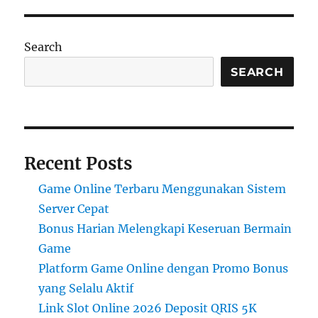
Search
SEARCH
Recent Posts
Game Online Terbaru Menggunakan Sistem
Server Cepat
Bonus Harian Melengkapi Keseruan Bermain
Game
Platform Game Online dengan Promo Bonus
yang Selalu Aktif
Link Slot Online 2026 Deposit QRIS 5K