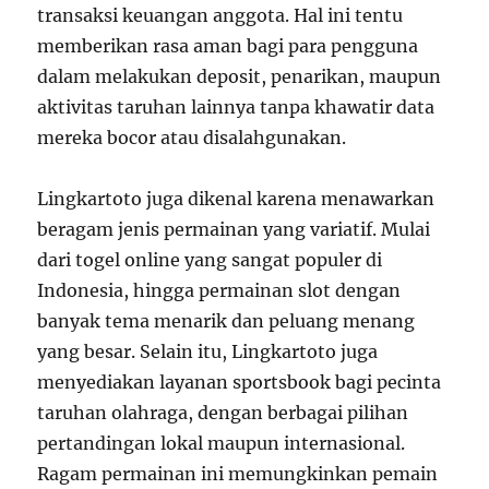
transaksi keuangan anggota. Hal ini tentu
memberikan rasa aman bagi para pengguna
dalam melakukan deposit, penarikan, maupun
aktivitas taruhan lainnya tanpa khawatir data
mereka bocor atau disalahgunakan.
Lingkartoto juga dikenal karena menawarkan
beragam jenis permainan yang variatif. Mulai
dari togel online yang sangat populer di
Indonesia, hingga permainan slot dengan
banyak tema menarik dan peluang menang
yang besar. Selain itu, Lingkartoto juga
menyediakan layanan sportsbook bagi pecinta
taruhan olahraga, dengan berbagai pilihan
pertandingan lokal maupun internasional.
Ragam permainan ini memungkinkan pemain