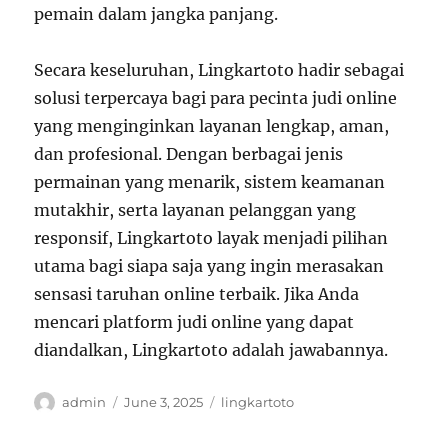
pemain dalam jangka panjang.
Secara keseluruhan, Lingkartoto hadir sebagai
solusi terpercaya bagi para pecinta judi online
yang menginginkan layanan lengkap, aman,
dan profesional. Dengan berbagai jenis
permainan yang menarik, sistem keamanan
mutakhir, serta layanan pelanggan yang
responsif, Lingkartoto layak menjadi pilihan
utama bagi siapa saja yang ingin merasakan
sensasi taruhan online terbaik. Jika Anda
mencari platform judi online yang dapat
diandalkan, Lingkartoto adalah jawabannya.
Author
Posted
Tags
admin
June 3, 2025
lingkartoto
on