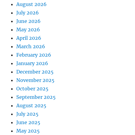
August 2026
July 2026
June 2026
May 2026
April 2026
March 2026
February 2026
January 2026
December 2025
November 2025
October 2025
September 2025
August 2025
July 2025
June 2025
May 2025