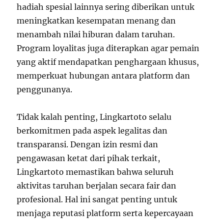
hadiah spesial lainnya sering diberikan untuk
meningkatkan kesempatan menang dan
menambah nilai hiburan dalam taruhan.
Program loyalitas juga diterapkan agar pemain
yang aktif mendapatkan penghargaan khusus,
memperkuat hubungan antara platform dan
penggunanya.
Tidak kalah penting, Lingkartoto selalu
berkomitmen pada aspek legalitas dan
transparansi. Dengan izin resmi dan
pengawasan ketat dari pihak terkait,
Lingkartoto memastikan bahwa seluruh
aktivitas taruhan berjalan secara fair dan
profesional. Hal ini sangat penting untuk
menjaga reputasi platform serta kepercayaan