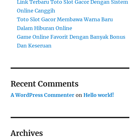
Link Terbaru Toto Slot Gacor Dengan Sistem
Online Canggih
Toto Slot Gacor Membawa Warna Baru
Dalam Hiburan Online
Game Online Favorit Dengan Banyak Bonus
Dan Keseruan
Recent Comments
A WordPress Commenter
on
Hello world!
Archives