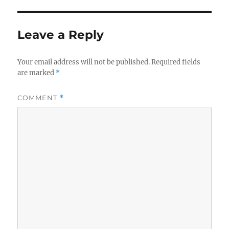
Leave a Reply
Your email address will not be published.
Required fields
are marked
*
COMMENT
*