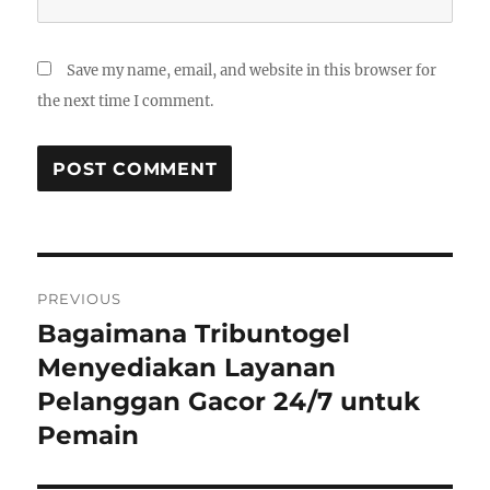
Save my name, email, and website in this browser for
the next time I comment.
Post
PREVIOUS
navigation
Bagaimana Tribuntogel
Previous
post:
Menyediakan Layanan
Pelanggan Gacor 24/7 untuk
Pemain