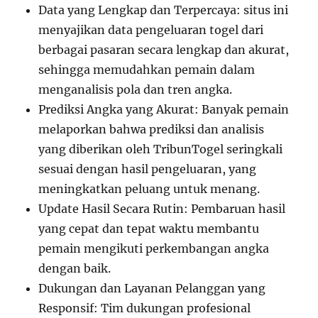
Data yang Lengkap dan Terpercaya: situs ini
menyajikan data pengeluaran togel dari
berbagai pasaran secara lengkap dan akurat,
sehingga memudahkan pemain dalam
menganalisis pola dan tren angka.
Prediksi Angka yang Akurat: Banyak pemain
melaporkan bahwa prediksi dan analisis
yang diberikan oleh TribunTogel seringkali
sesuai dengan hasil pengeluaran, yang
meningkatkan peluang untuk menang.
Update Hasil Secara Rutin: Pembaruan hasil
yang cepat dan tepat waktu membantu
pemain mengikuti perkembangan angka
dengan baik.
Dukungan dan Layanan Pelanggan yang
Responsif: Tim dukungan profesional