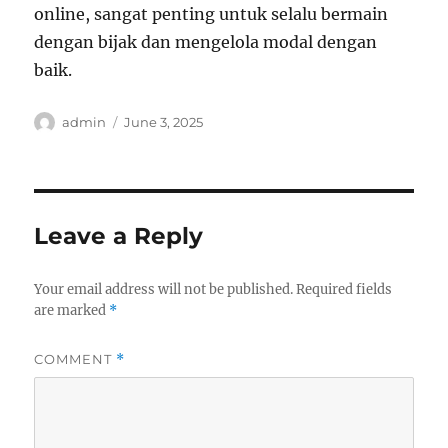
online, sangat penting untuk selalu bermain
dengan bijak dan mengelola modal dengan
baik.
Author
Posted
admin
June 3, 2025
on
Leave a Reply
Your email address will not be published.
Required fields
are marked
*
COMMENT
*