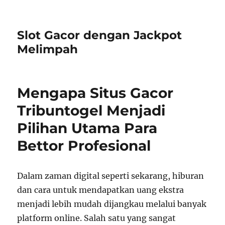
Slot Gacor dengan Jackpot
Melimpah
Mengapa Situs Gacor
Tribuntogel Menjadi
Pilihan Utama Para
Bettor Profesional
Dalam zaman digital seperti sekarang, hiburan
dan cara untuk mendapatkan uang ekstra
menjadi lebih mudah dijangkau melalui banyak
platform online. Salah satu yang sangat