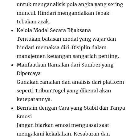
untuk menganalisis pola angka yang sering
muncul. Hindari mengandalkan tebak-
tebakan acak.
Kelola Modal Secara Bijaksana
Tentukan batasan modal yang wajar dan
hindari memaksa diri. Disiplin dalam
manajemen keuangan sangatlah penting.
Manfaatkan Ramalan dari Sumber yang
Dipercaya
Gunakan ramalan dan analisis dari platform
seperti TribunTogel yang dikenal akan
ketepatannya.
Bermain dengan Cara yang Stabil dan Tanpa
Emosi
Jangan biarkan emosi menguasai saat
mengalami kekalahan. Kesabaran dan