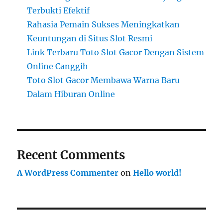
Terbukti Efektif
Rahasia Pemain Sukses Meningkatkan
Keuntungan di Situs Slot Resmi
Link Terbaru Toto Slot Gacor Dengan Sistem
Online Canggih
Toto Slot Gacor Membawa Warna Baru
Dalam Hiburan Online
Recent Comments
A WordPress Commenter
on
Hello world!