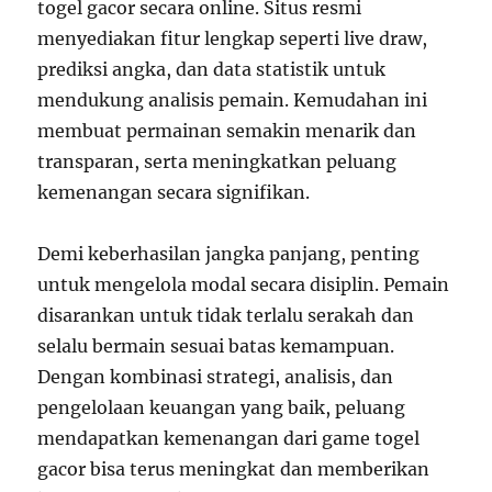
togel gacor secara online. Situs resmi
menyediakan fitur lengkap seperti live draw,
prediksi angka, dan data statistik untuk
mendukung analisis pemain. Kemudahan ini
membuat permainan semakin menarik dan
transparan, serta meningkatkan peluang
kemenangan secara signifikan.
Demi keberhasilan jangka panjang, penting
untuk mengelola modal secara disiplin. Pemain
disarankan untuk tidak terlalu serakah dan
selalu bermain sesuai batas kemampuan.
Dengan kombinasi strategi, analisis, dan
pengelolaan keuangan yang baik, peluang
mendapatkan kemenangan dari game togel
gacor bisa terus meningkat dan memberikan