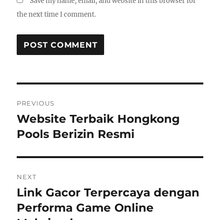
Save my name, email, and website in this browser for
the next time I comment.
Post
PREVIOUS
navigation
Website Terbaik Hongkong
Previous
post:
Pools Berizin Resmi
NEXT
Link Gacor Terpercaya dengan
Next
post:
Performa Game Online