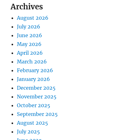
Archives
August 2026
July 2026
June 2026
May 2026
April 2026
March 2026
February 2026
January 2026
December 2025
November 2025
October 2025
September 2025
August 2025
July 2025