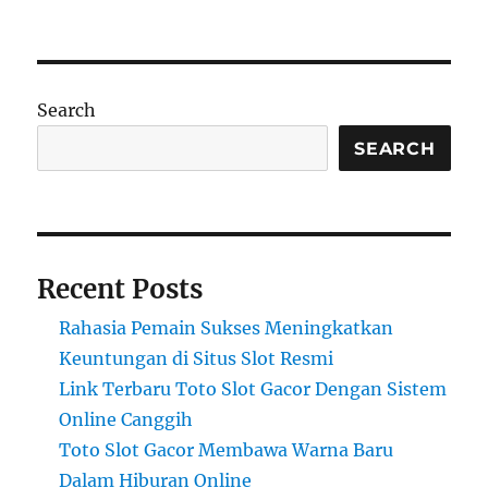
Search
SEARCH
Recent Posts
Rahasia Pemain Sukses Meningkatkan
Keuntungan di Situs Slot Resmi
Link Terbaru Toto Slot Gacor Dengan Sistem
Online Canggih
Toto Slot Gacor Membawa Warna Baru
Dalam Hiburan Online