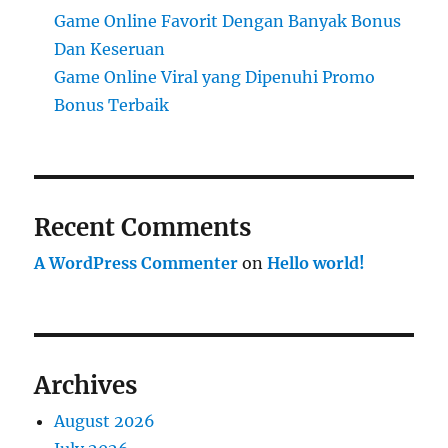
Game Online Favorit Dengan Banyak Bonus
Dan Keseruan
Game Online Viral yang Dipenuhi Promo
Bonus Terbaik
Recent Comments
A WordPress Commenter
on
Hello world!
Archives
August 2026