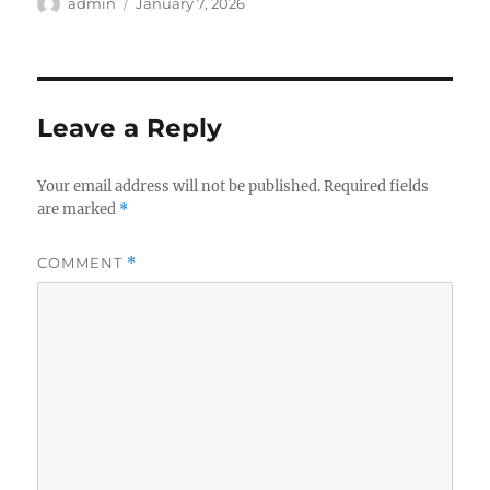
Author
Posted
admin
January 7, 2026
on
Leave a Reply
Your email address will not be published.
Required fields
are marked
*
COMMENT
*