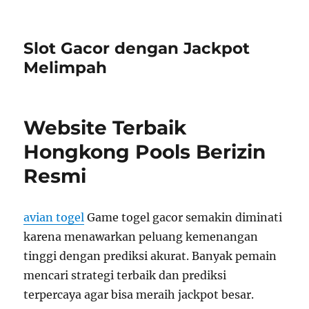
Slot Gacor dengan Jackpot
Melimpah
Website Terbaik
Hongkong Pools Berizin
Resmi
avian togel
Game togel gacor semakin diminati
karena menawarkan peluang kemenangan
tinggi dengan prediksi akurat. Banyak pemain
mencari strategi terbaik dan prediksi
terpercaya agar bisa meraih jackpot besar.