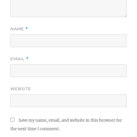
NAME
*
EMAIL
*
WEBSITE
Save my name, email, and website in this browser for
the next time I comment.