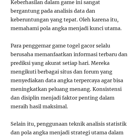
Keberhasilan dalam game ini sangat
bergantung pada analisis data dan
keberuntungan yang tepat. Oleh karena itu,
memahami pola angka menjadi kunci utama.
Para penggemar game togel gacor selalu
berusaha memanfaatkan informasi terbaru dan
prediksi yang akurat setiap hari. Mereka
mengikuti berbagai situs dan forum yang
menyediakan data angka terpercaya agar bisa
meningkatkan peluang menang. Konsistensi
dan disiplin menjadi faktor penting dalam
meraih hasil maksimal.
Selain itu, penggunaan teknik analisis statistik
dan pola angka menjadi strategi utama dalam