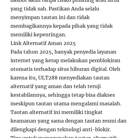
dasbor akun tanpa risiko phishing atau situs
yang tidak sah. Pastikan Anda selalu
menyimpan tautan ini dan tidak
membagikannya kepada pihak yang tidak
memiliki kepentingan.
Link Alternatif Aman 2025
Pada tahun 2025, banyak penyedia layanan
internet yang kerap melakukan pemblokiran
otomatis terhadap situs hiburan digital. Oleh
karena itu, ULT288 menyediakan tautan
alternatif yang aman dan telah teruji
kestabilannya, sehingga tetap bisa diakses
meskipun tautan utama mengalami masalah.
Tautan alternatif ini memiliki tingkat
keamanan yang sama dengan tautan resmi dan
dilengkapi dengan teknologi anti-blokir.