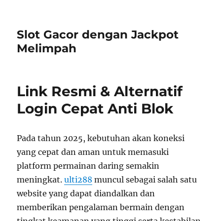
Slot Gacor dengan Jackpot
Melimpah
Link Resmi & Alternatif
Login Cepat Anti Blok
Pada tahun 2025, kebutuhan akan koneksi
yang cepat dan aman untuk memasuki
platform permainan daring semakin
meningkat.
ulti288
muncul sebagai salah satu
website yang dapat diandalkan dan
memberikan pengalaman bermain dengan