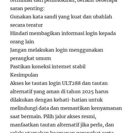
terhindar dari pemblokiran, berikut beberapa
saran penting:
Gunakan kata sandi yang kuat dan ubahlah
secara teratur
Hindari membagikan informasi login kepada
orang lain
Jangan melakukan login menggunakan
perangkat umum
Pastikan koneksi internet stabil
Kesimpulan
Akses ke tautan login ULT288 dan tautan
alternatif yang aman di tahun 2025 harus
dilakukan dengan kehati-hatian untuk
melindungi data dan memastikan kenyamanan
saat bermain. Pilih jalur akses resmi,
manfaatkan tautan alternatif jika perlu, dan