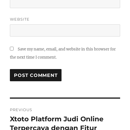
WEBSITE
Save my name, email, and website in this browser for
the next time I comment.
Post
PREVIOUS
navigation
Xtoto Platform Judi Online
Previous
post:
Terpercaya dengan Fitur