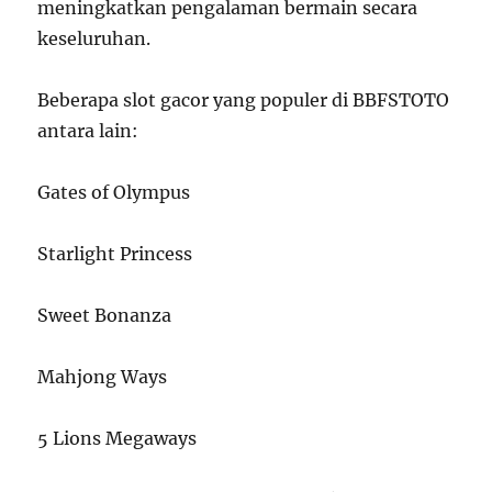
meningkatkan pengalaman bermain secara
keseluruhan.
Beberapa slot gacor yang populer di BBFSTOTO
antara lain:
Gates of Olympus
Starlight Princess
Sweet Bonanza
Mahjong Ways
5 Lions Megaways