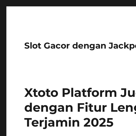
Slot Gacor dengan Jack
Xtoto Platform Ju
dengan Fitur Le
Terjamin 2025