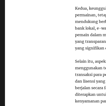
Kedua, keunggul
permainan, teta
mendukung berba
bank lokal, e-w
pemain dalam me
yang transparan
yang signifika
Selain itu, aspe
menggunakan tek
transaksi para 
dan lisensi yan
berjalan secara 
diterapkan unt
kenyamanan par