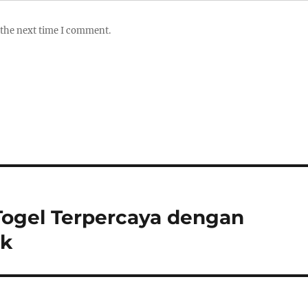
 the next time I comment.
 Togel Terpercaya dengan
ik