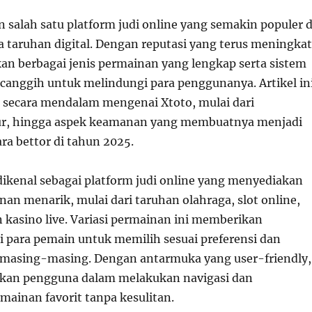
salah satu platform judi online yang semakin populer d
a taruhan digital. Dengan reputasi yang terus meningkat
n berbagai jenis permainan yang lengkap serta sistem
anggih untuk melindungi para penggunanya. Artikel in
secara mendalam mengenai Xtoto, mulai dari
tur, hingga aspek keamanan yang membuatnya menjadi
ra bettor di tahun 2025.
dikenal sebagai platform judi online yang menyediakan
an menarik, mulai dari taruhan olahraga, slot online,
n kasino live. Variasi permainan ini memberikan
 para pemain untuk memilih sesuai preferensi dan
 masing-masing. Dengan antarmuka yang user-friendly,
an pengguna dalam melakukan navigasi dan
inan favorit tanpa kesulitan.