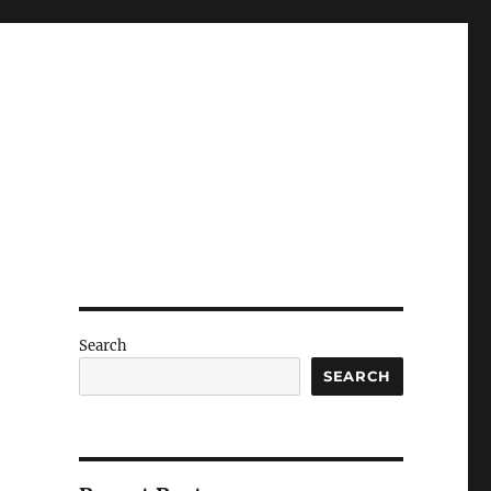
Search
SEARCH