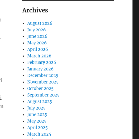
Archives
o
August 2026
July 2026
a
June 2026
May 2026
April 2026
March 2026
February 2026
January 2026
December 2025
i
November 2025
October 2025
September 2025
i
August 2025
an
July 2025
June 2025
May 2025
April 2025
March 2025