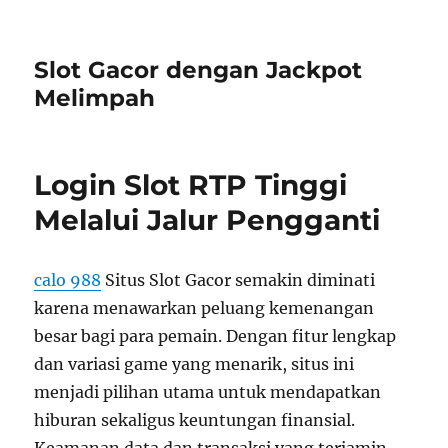
Slot Gacor dengan Jackpot
Melimpah
Login Slot RTP Tinggi
Melalui Jalur Pengganti
calo 988
Situs Slot Gacor semakin diminati
karena menawarkan peluang kemenangan
besar bagi para pemain. Dengan fitur lengkap
dan variasi game yang menarik, situs ini
menjadi pilihan utama untuk mendapatkan
hiburan sekaligus keuntungan finansial.