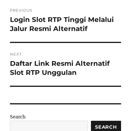
Post
PREVIOUS
navigation
Login Slot RTP Tinggi Melalui
Previous
post:
Jalur Resmi Alternatif
NEXT
Daftar Link Resmi Alternatif
Next
post:
Slot RTP Unggulan
Search
SEARCH