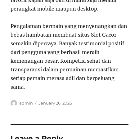
favorit kapan saja dan di mana saja melalui
perangkat mobile maupun desktop.
Pengalaman bermain yang menyenangkan dan
bebas hambatan membuat situs Slot Gacor
semakin dipercaya. Banyak testimonial positif
dari pengguna yang berhasil meraih
kemenangan besar. Kompetisi sehat dan
transparansi dalam permainan memastikan
setiap pemain merasa adil dan berpeluang
sama.
Author
Posted
admin
January 26, 2026
on
Leave a Reply