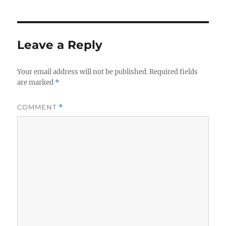
Leave a Reply
Your email address will not be published.
Required fields
are marked
*
COMMENT
*