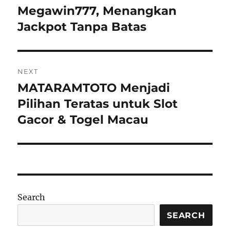
post:
Megawin777, Menangkan
Jackpot Tanpa Batas
NEXT
MATARAMTOTO Menjadi
Next
post:
Pilihan Teratas untuk Slot
Gacor & Togel Macau
Search
SEARCH