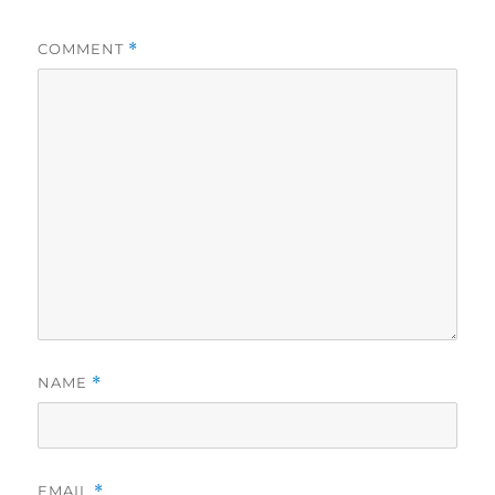
COMMENT
*
NAME
*
EMAIL
*