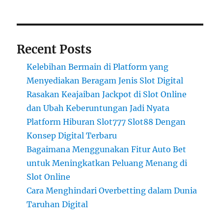
Recent Posts
Kelebihan Bermain di Platform yang
Menyediakan Beragam Jenis Slot Digital
Rasakan Keajaiban Jackpot di Slot Online
dan Ubah Keberuntungan Jadi Nyata
Platform Hiburan Slot777 Slot88 Dengan
Konsep Digital Terbaru
Bagaimana Menggunakan Fitur Auto Bet
untuk Meningkatkan Peluang Menang di
Slot Online
Cara Menghindari Overbetting dalam Dunia
Taruhan Digital