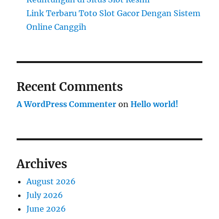
Link Terbaru Toto Slot Gacor Dengan Sistem
Online Canggih
Recent Comments
A WordPress Commenter
on
Hello world!
Archives
August 2026
July 2026
June 2026