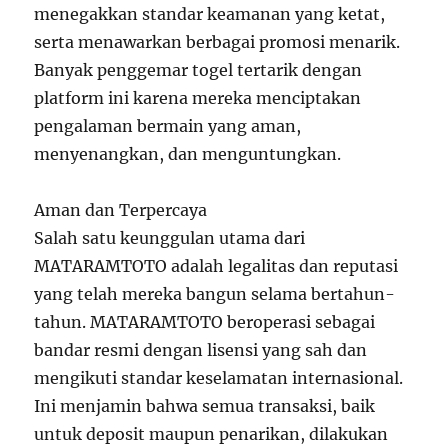
menegakkan standar keamanan yang ketat,
serta menawarkan berbagai promosi menarik.
Banyak penggemar togel tertarik dengan
platform ini karena mereka menciptakan
pengalaman bermain yang aman,
menyenangkan, dan menguntungkan.
Aman dan Terpercaya
Salah satu keunggulan utama dari
MATARAMTOTO adalah legalitas dan reputasi
yang telah mereka bangun selama bertahun-
tahun. MATARAMTOTO beroperasi sebagai
bandar resmi dengan lisensi yang sah dan
mengikuti standar keselamatan internasional.
Ini menjamin bahwa semua transaksi, baik
untuk deposit maupun penarikan, dilakukan