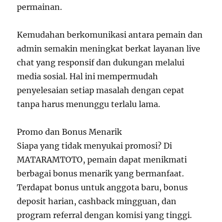
permainan.
Kemudahan berkomunikasi antara pemain dan
admin semakin meningkat berkat layanan live
chat yang responsif dan dukungan melalui
media sosial. Hal ini mempermudah
penyelesaian setiap masalah dengan cepat
tanpa harus menunggu terlalu lama.
Promo dan Bonus Menarik
Siapa yang tidak menyukai promosi? Di
MATARAMTOTO, pemain dapat menikmati
berbagai bonus menarik yang bermanfaat.
Terdapat bonus untuk anggota baru, bonus
deposit harian, cashback mingguan, dan
program referral dengan komisi yang tinggi.