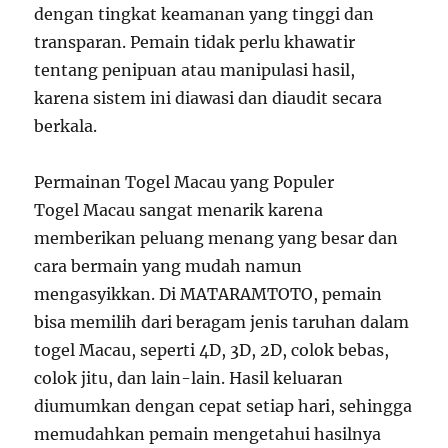
dengan tingkat keamanan yang tinggi dan
transparan. Pemain tidak perlu khawatir
tentang penipuan atau manipulasi hasil,
karena sistem ini diawasi dan diaudit secara
berkala.
Permainan Togel Macau yang Populer
Togel Macau sangat menarik karena
memberikan peluang menang yang besar dan
cara bermain yang mudah namun
mengasyikkan. Di MATARAMTOTO, pemain
bisa memilih dari beragam jenis taruhan dalam
togel Macau, seperti 4D, 3D, 2D, colok bebas,
colok jitu, dan lain-lain. Hasil keluaran
diumumkan dengan cepat setiap hari, sehingga
memudahkan pemain mengetahui hasilnya