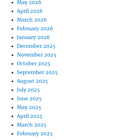
May 2026
April 2026
March 2026
February 2026
January 2026
December 2025
November 2025
October 2025
September 2025
August 2025
July 2025
June 2025
May 2025
April 2025
March 2025
February 2025