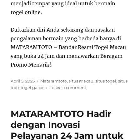
menjadi tempat yang ideal untuk bermain
togel online.
Daftarkan diri Anda sekarang dan rasakan
pengalaman bermain yang berbeda hanya di
MATARAMTOTO – Bandar Resmi Togel Macau
yang buka 24 Jam dan menawarkan Beragam
Promo Menarik!.
Posted
Tags
April 5, 2025
Mataramtoto
,
situs macau
,
situs togel
,
situs
on
on
toto
,
togel gacor
Leave a comment
Tingkatkan
Pengalaman
Bermain
MATARAMTOTO Hadir
dengan
Fitur
dengan Inovasi
Premium
Pelayanan 24 Jam untuk
dari
MATARAMTOTO