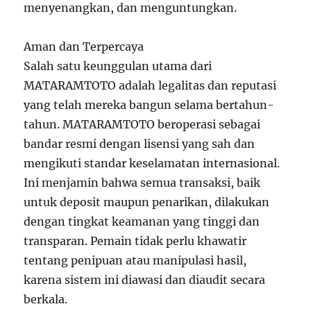
menyenangkan, dan menguntungkan.
Aman dan Terpercaya
Salah satu keunggulan utama dari
MATARAMTOTO adalah legalitas dan reputasi
yang telah mereka bangun selama bertahun-
tahun. MATARAMTOTO beroperasi sebagai
bandar resmi dengan lisensi yang sah dan
mengikuti standar keselamatan internasional.
Ini menjamin bahwa semua transaksi, baik
untuk deposit maupun penarikan, dilakukan
dengan tingkat keamanan yang tinggi dan
transparan. Pemain tidak perlu khawatir
tentang penipuan atau manipulasi hasil,
karena sistem ini diawasi dan diaudit secara
berkala.