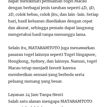
dapat menikmati permainan togel Macau
dengan berbagai jenis taruhan seperti 4D, 3D,
2D, colok bebas, colok jitu, dan lain-lain. Setiap
hari, hasil keluaran disediakan dengan cepat
dan akurat, sehingga pemain dapat langsung
mengetahui hasil tanpa menunggu lama.
Selain itu, MATARAMTOTO juga menawarkan
pasaran togel lainnya seperti Togel Singapore,
Hongkong, Sydney, dan lainnya. Namun, togel
Macau tetap menjadi favorit karena
memberikan sensasi yang berbeda serta
peluang menang yang besar.
Layanan 24 Jam Tanpa Henti
Salah satu alasan mengapa MATARAMTOTO