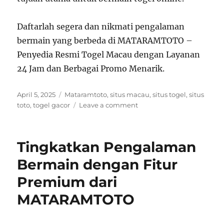
Daftarlah segera dan nikmati pengalaman
bermain yang berbeda di MATARAMTOTO –
Penyedia Resmi Togel Macau dengan Layanan
24 Jam dan Berbagai Promo Menarik.
Posted
Tags
April 5, 2025
Mataramtoto
,
situs macau
,
situs togel
,
situs
on
on
toto
,
togel gacor
Leave a comment
MATARAMTOTO
Bukti
Nyata
Tingkatkan Pengalaman
Bandar
Togel
Bermain dengan Fitur
yang
Premium dari
Sering
Bagikan
MATARAMTOTO
Jackpot
Fantastis