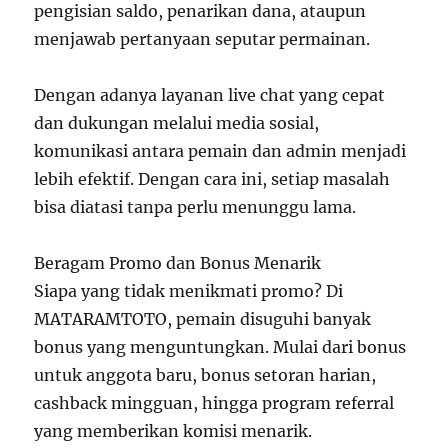
pengisian saldo, penarikan dana, ataupun
menjawab pertanyaan seputar permainan.
Dengan adanya layanan live chat yang cepat
dan dukungan melalui media sosial,
komunikasi antara pemain dan admin menjadi
lebih efektif. Dengan cara ini, setiap masalah
bisa diatasi tanpa perlu menunggu lama.
Beragam Promo dan Bonus Menarik
Siapa yang tidak menikmati promo? Di
MATARAMTOTO, pemain disuguhi banyak
bonus yang menguntungkan. Mulai dari bonus
untuk anggota baru, bonus setoran harian,
cashback mingguan, hingga program referral
yang memberikan komisi menarik.