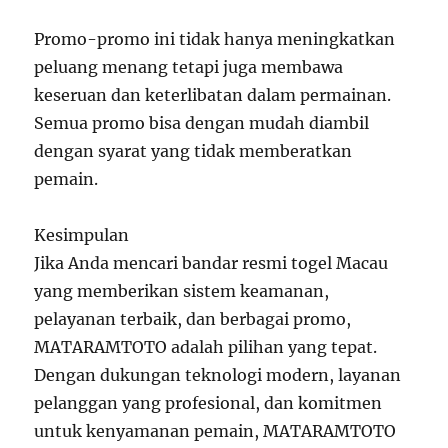
Promo-promo ini tidak hanya meningkatkan
peluang menang tetapi juga membawa
keseruan dan keterlibatan dalam permainan.
Semua promo bisa dengan mudah diambil
dengan syarat yang tidak memberatkan
pemain.
Kesimpulan
Jika Anda mencari bandar resmi togel Macau
yang memberikan sistem keamanan,
pelayanan terbaik, dan berbagai promo,
MATARAMTOTO adalah pilihan yang tepat.
Dengan dukungan teknologi modern, layanan
pelanggan yang profesional, dan komitmen
untuk kenyamanan pemain, MATARAMTOTO