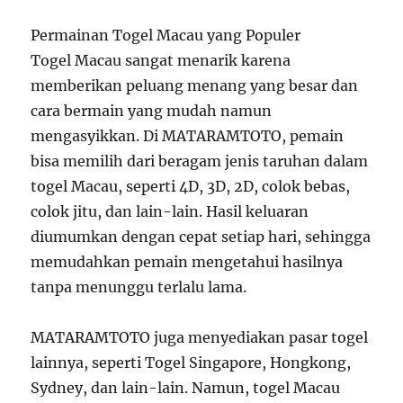
Permainan Togel Macau yang Populer
Togel Macau sangat menarik karena
memberikan peluang menang yang besar dan
cara bermain yang mudah namun
mengasyikkan. Di MATARAMTOTO, pemain
bisa memilih dari beragam jenis taruhan dalam
togel Macau, seperti 4D, 3D, 2D, colok bebas,
colok jitu, dan lain-lain. Hasil keluaran
diumumkan dengan cepat setiap hari, sehingga
memudahkan pemain mengetahui hasilnya
tanpa menunggu terlalu lama.
MATARAMTOTO juga menyediakan pasar togel
lainnya, seperti Togel Singapore, Hongkong,
Sydney, dan lain-lain. Namun, togel Macau