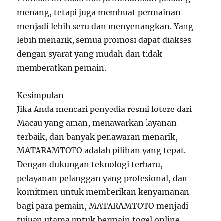
menang, tetapi juga membuat permainan
menjadi lebih seru dan menyenangkan. Yang
lebih menarik, semua promosi dapat diakses
dengan syarat yang mudah dan tidak
memberatkan pemain.
Kesimpulan
Jika Anda mencari penyedia resmi lotere dari
Macau yang aman, menawarkan layanan
terbaik, dan banyak penawaran menarik,
MATARAMTOTO adalah pilihan yang tepat.
Dengan dukungan teknologi terbaru,
pelayanan pelanggan yang profesional, dan
komitmen untuk memberikan kenyamanan
bagi para pemain, MATARAMTOTO menjadi
tujuan utama untuk bermain togel online.