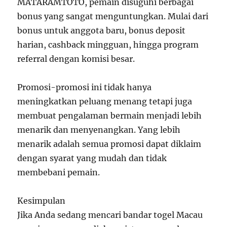
MATARAMTOTO, pemain disuguhi berbagai
bonus yang sangat menguntungkan. Mulai dari
bonus untuk anggota baru, bonus deposit
harian, cashback mingguan, hingga program
referral dengan komisi besar.
Promosi-promosi ini tidak hanya
meningkatkan peluang menang tetapi juga
membuat pengalaman bermain menjadi lebih
menarik dan menyenangkan. Yang lebih
menarik adalah semua promosi dapat diklaim
dengan syarat yang mudah dan tidak
membebani pemain.
Kesimpulan
Jika Anda sedang mencari bandar togel Macau