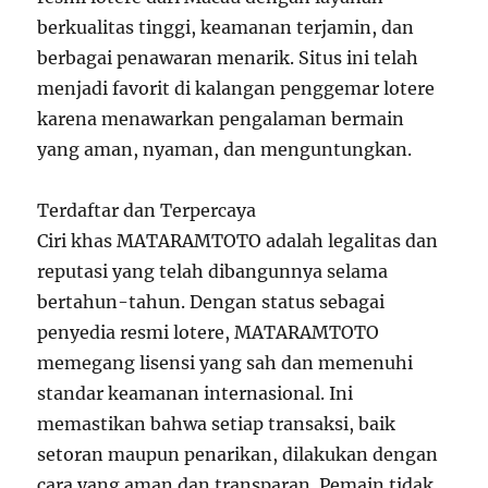
berkualitas tinggi, keamanan terjamin, dan
berbagai penawaran menarik. Situs ini telah
menjadi favorit di kalangan penggemar lotere
karena menawarkan pengalaman bermain
yang aman, nyaman, dan menguntungkan.
Terdaftar dan Terpercaya
Ciri khas MATARAMTOTO adalah legalitas dan
reputasi yang telah dibangunnya selama
bertahun-tahun. Dengan status sebagai
penyedia resmi lotere, MATARAMTOTO
memegang lisensi yang sah dan memenuhi
standar keamanan internasional. Ini
memastikan bahwa setiap transaksi, baik
setoran maupun penarikan, dilakukan dengan
cara yang aman dan transparan. Pemain tidak