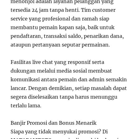
menonjol adalah layanan pelanggan yang
tersedia 24 jam tanpa henti. Tim customer
service yang profesional dan ramah siap
membantu pemain kapan saja, baik untuk
pendaftaran, transaksi saldo, penarikan dana,
ataupun pertanyaan seputar permainan.
Fasilitas live chat yang responsif serta
dukungan melalui media sosial membuat
komunikasi antara pemain dan admin semakin
lancar. Dengan demikian, setiap masalah dapat
segera diselesaikan tanpa harus menunggu
terlalu lama.
Banjir Promosi dan Bonus Menarik
Siapa yang tidak menyukai promosi? Di