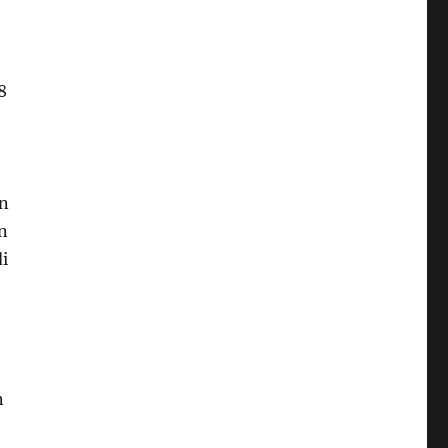
8
an
n
i
n