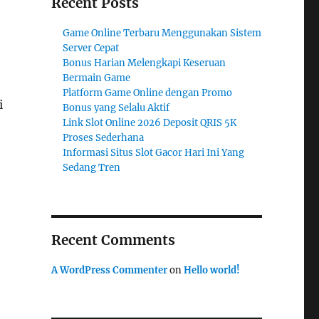
Recent Posts
Game Online Terbaru Menggunakan Sistem
Server Cepat
Bonus Harian Melengkapi Keseruan
Bermain Game
Platform Game Online dengan Promo
i
Bonus yang Selalu Aktif
Link Slot Online 2026 Deposit QRIS 5K
Proses Sederhana
Informasi Situs Slot Gacor Hari Ini Yang
Sedang Tren
Recent Comments
A WordPress Commenter
on
Hello world!