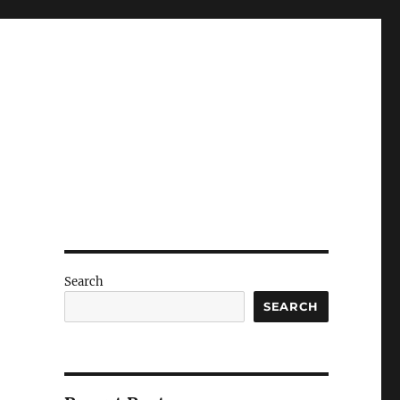
Search
SEARCH