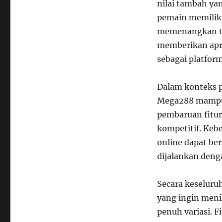
nilai tambah ya
pemain memiliki
memenangkan tar
memberikan apr
sebagai platfor
Dalam konteks p
Mega288 mampu b
pembaruan fitur
kompetitif. Keb
online dapat be
dijalankan deng
Secara keseluru
yang ingin meni
penuh variasi. F