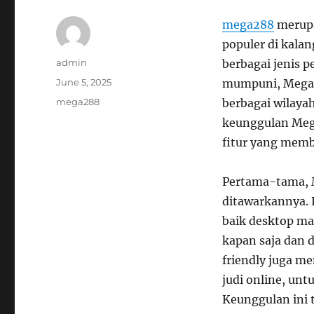
mega288
merupa
populer di kala
Author
admin
berbagai jenis 
Posted
June 5, 2025
mumpuni, Mega28
on
Tags
mega288
berbagai wilaya
keunggulan Mega2
fitur yang memb
Pertama-tama, 
ditawarkannya. P
baik desktop ma
kapan saja dan d
friendly juga 
judi online, un
Keunggulan ini