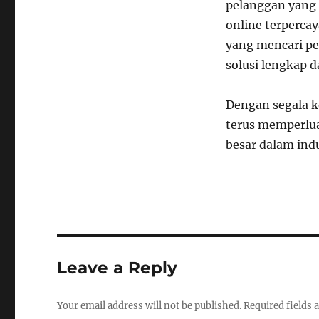
pelanggan yang 
online terpercay
yang mencari pe
solusi lengkap 
Dengan segala k
terus memperlu
besar dalam indus
Leave a Reply
Your email address will not be published.
Required fields