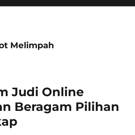
pot Melimpah
m Judi Online
an Beragam Pilihan
kap