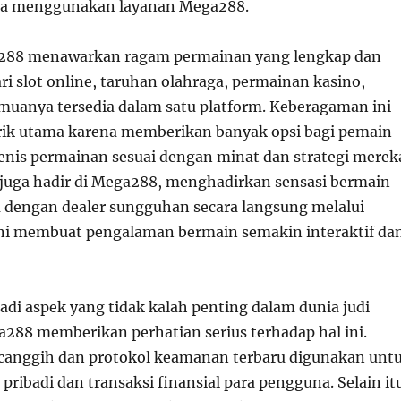
a menggunakan layanan Mega288.
ga288 menawarkan ragam permainan yang lengkap dan
dari slot online, taruhan olahraga, permainan kasino,
emuanya tersedia dalam satu platform. Keberagaman ini
rik utama karena memberikan banyak opsi bagi pemain
enis permainan sesuai dengan minat dan strategi merek
no juga hadir di Mega288, menghadirkan sensasi bermain
a dengan dealer sungguhan secara langsung melalui
ini membuat pengalaman bermain semakin interaktif da
i aspek yang tidak kalah penting dalam dunia judi
a288 memberikan perhatian serius terhadap hal ini.
 canggih dan protokol keamanan terbaru digunakan unt
pribadi dan transaksi finansial para pengguna. Selain it