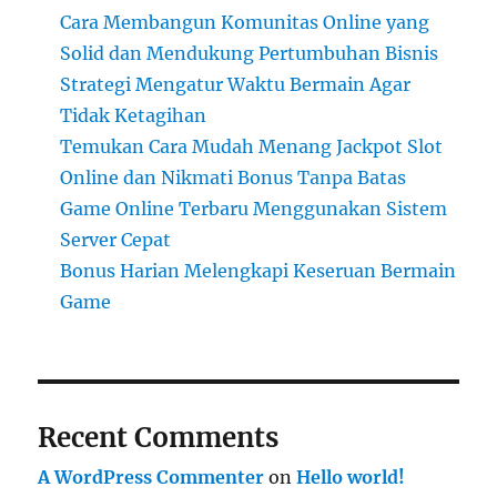
Cara Membangun Komunitas Online yang
Solid dan Mendukung Pertumbuhan Bisnis
Strategi Mengatur Waktu Bermain Agar
Tidak Ketagihan
Temukan Cara Mudah Menang Jackpot Slot
Online dan Nikmati Bonus Tanpa Batas
Game Online Terbaru Menggunakan Sistem
Server Cepat
Bonus Harian Melengkapi Keseruan Bermain
Game
Recent Comments
A WordPress Commenter
on
Hello world!