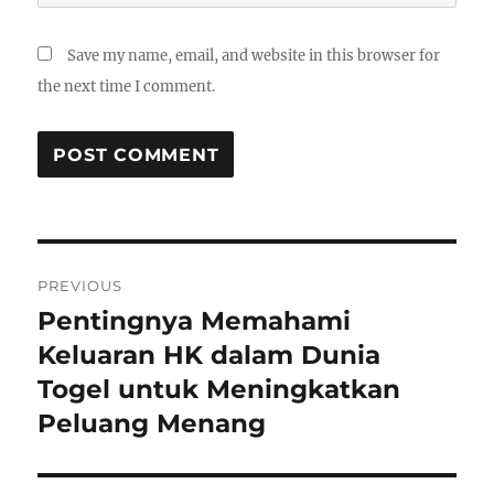
Save my name, email, and website in this browser for
the next time I comment.
Post
PREVIOUS
navigation
Pentingnya Memahami
Previous
post:
Keluaran HK dalam Dunia
Togel untuk Meningkatkan
Peluang Menang