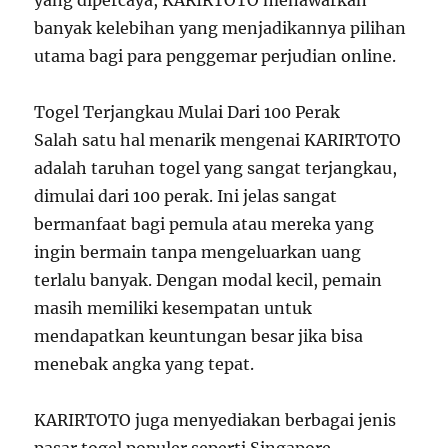
yang dipercaya, KARIRTOTO menawarkan
banyak kelebihan yang menjadikannya pilihan
utama bagi para penggemar perjudian online.
Togel Terjangkau Mulai Dari 100 Perak
Salah satu hal menarik mengenai KARIRTOTO
adalah taruhan togel yang sangat terjangkau,
dimulai dari 100 perak. Ini jelas sangat
bermanfaat bagi pemula atau mereka yang
ingin bermain tanpa mengeluarkan uang
terlalu banyak. Dengan modal kecil, pemain
masih memiliki kesempatan untuk
mendapatkan keuntungan besar jika bisa
menebak angka yang tepat.
KARIRTOTO juga menyediakan berbagai jenis