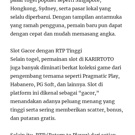
pasar togel populer seperti Singapore,
Hongkong, Sydney, serta pasar lokal yang
selalu diperbarui. Dengan tampilan antarmuka
yang ramah pengguna, pemain baru pun dapat
dengan cepat dan mudah memasang angka.
Slot Gacor dengan RTP Tinggi
Selain togel, permainan slot di KARIRTOTO
juga banyak diminati berkat koleksi game dari
pengembang ternama seperti Pragmatic Play,
Habanero, PG Soft, dan lainnya. Slot di
platform ini dikenal sebagai “gacor,”
menandakan adanya peluang menang yang
tinggi serta sering memberikan scatter, bonus,
dan putaran gratis.