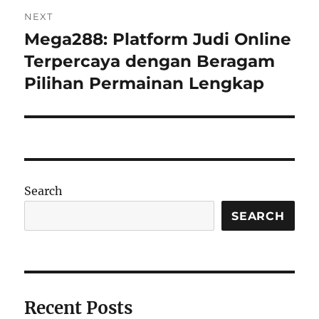
NEXT
Mega288: Platform Judi Online
Next
post:
Terpercaya dengan Beragam
Pilihan Permainan Lengkap
Search
SEARCH
Recent Posts