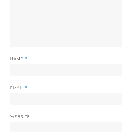
NAME
*
EMAIL
*
WEBSITE