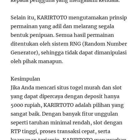
kepada pengguna yang mengalami kendala.
Selain itu, KARIRTOTO mengutamakan prinsip
permainan yang adil dan melarang segala
bentuk penipuan. Semua hasil permainan
ditentukan oleh sistem RNG (Random Number
Generator), sehingga tidak dapat dimanipulasi
oleh pihak manapun.
Kesimpulan
Jika Anda mencari situs togel murah dan slot
yang dapat dipercaya dengan deposit hanya
5000 rupiah, KARIRTOTO adalah pilihan yang
sangat baik. Dengan banyak fitur unggulan
seperti taruhan minimal rendah, slot dengan
RTP tinggi, proses transaksi cepat, serta