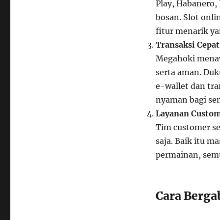
Play, Habanero,
bosan. Slot onl
fitur menarik y
Transaksi Cepa
Megahoki menaw
serta aman. Du
e-wallet dan tr
nyaman bagi se
Layanan Custom
Tim customer se
saja. Baik itu m
permainan, semu
Cara Berg