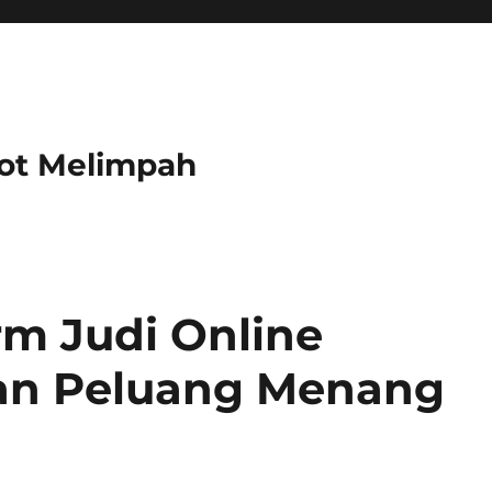
pot Melimpah
rm Judi Online
an Peluang Menang