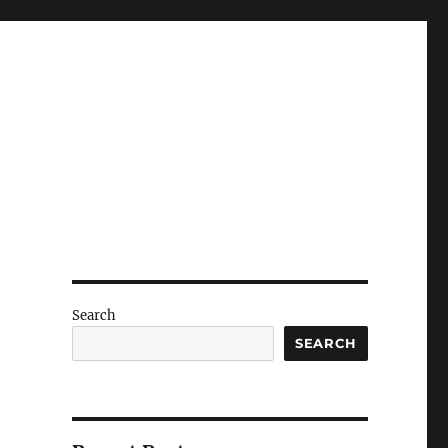
Search
SEARCH