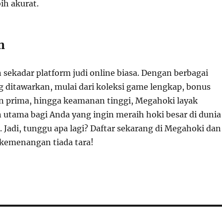
h akurat.
n
sekadar platform judi online biasa. Dengan berbagai
 ditawarkan, mulai dari koleksi game lengkap, bonus
n prima, hingga keamanan tinggi, Megahoki layak
n utama bagi Anda yang ingin meraih hoki besar di dunia
. Jadi, tunggu apa lagi? Daftar sekarang di Megahoki dan
 kemenangan tiada tara!