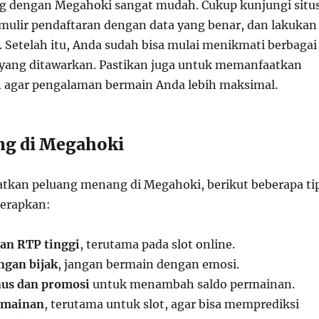
g dengan Megahoki sangat mudah. Cukup kunjungi situ
ormulir pendaftaran dengan data yang benar, dan lakukan
. Setelah itu, Anda sudah bisa mulai menikmati berbagai
yang ditawarkan. Pastikan juga untuk memanfaatkan
 agar pengalaman bermain Anda lebih maksimal.
ng di Megahoki
kan peluang menang di Megahoki, berikut beberapa ti
terapkan:
an RTP tinggi
, terutama pada slot online.
ngan bijak
, jangan bermain dengan emosi.
us dan promosi
untuk menambah saldo permainan.
ermainan
, terutama untuk slot, agar bisa memprediksi