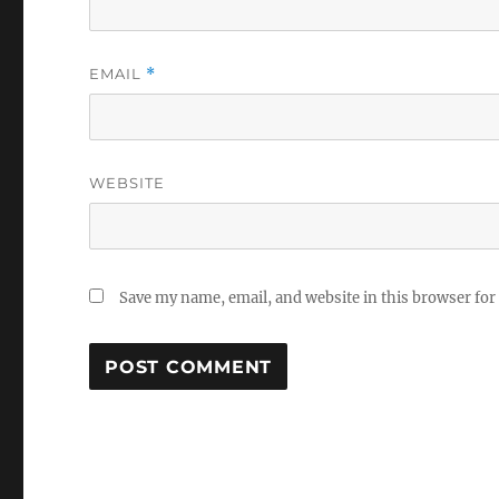
EMAIL
*
WEBSITE
Save my name, email, and website in this browser for