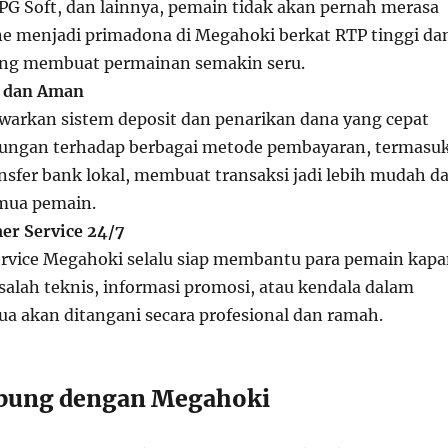
 PG Soft, dan lainnya, pemain tidak akan pernah merasa
ine menjadi primadona di Megahoki berkat RTP tinggi da
ang membuat permainan semakin seru.
t dan Aman
arkan sistem deposit dan penarikan dana yang cepat
kungan terhadap berbagai metode pembayaran, termasu
ansfer bank lokal, membuat transaksi jadi lebih mudah d
mua pemain.
er Service 24/7
rvice Megahoki selalu siap membantu para pemain kap
asalah teknis, informasi promosi, atau kendala dalam
a akan ditangani secara profesional dan ramah.
abung dengan Megahoki