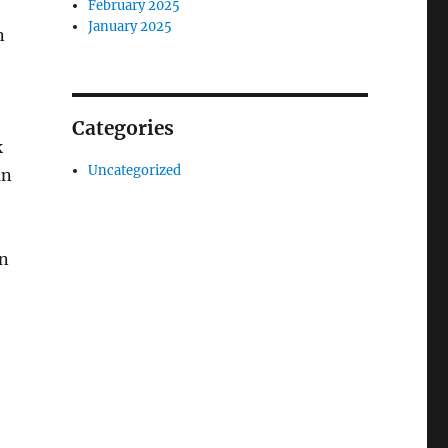
February 2025
January 2025
n
Categories
k
Uncategorized
an
an