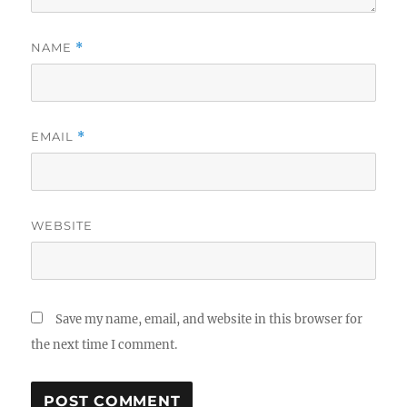
NAME
*
EMAIL
*
WEBSITE
Save my name, email, and website in this browser for
the next time I comment.