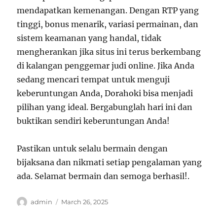
mendapatkan kemenangan. Dengan RTP yang
tinggi, bonus menarik, variasi permainan, dan
sistem keamanan yang handal, tidak
mengherankan jika situs ini terus berkembang
di kalangan penggemar judi online. Jika Anda
sedang mencari tempat untuk menguji
keberuntungan Anda, Dorahoki bisa menjadi
pilihan yang ideal. Bergabunglah hari ini dan
buktikan sendiri keberuntungan Anda!
Pastikan untuk selalu bermain dengan
bijaksana dan nikmati setiap pengalaman yang
ada. Selamat bermain dan semoga berhasil!.
Author
Posted
admin
March 26, 2025
on