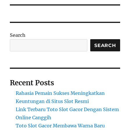
Search
SEARCH
Recent Posts
Rahasia Pemain Sukses Meningkatkan
Keuntungan di Situs Slot Resmi
Link Terbaru Toto Slot Gacor Dengan Sistem
Online Canggih
Toto Slot Gacor Membawa Warna Baru