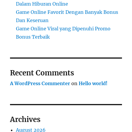
Dalam Hiburan Online
Game Online Favorit Dengan Banyak Bonus
Dan Keseruan
Game Online Viral yang Dipenuhi Promo
Bonus Terbaik
Recent Comments
A WordPress Commenter
on
Hello world!
Archives
August 2026