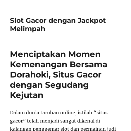
Slot Gacor dengan Jackpot
Melimpah
Menciptakan Momen
Kemenangan Bersama
Dorahoki, Situs Gacor
dengan Segudang
Kejutan
Dalam dunia taruhan online, istilah “situs
gacor” telah menjadi sangat dikenal di
kalangan penggemar slot dan permainan judi