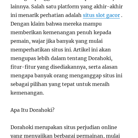
lainnya. Salah satu platform yang akhir-akhir
ini menarik perhatian adalah
situs slot gacor
.
Dengan klaim bahwa mereka mampu
memberikan kemenangan penuh kepada
pemain, wajar jika banyak yang mulai
memperhatikan situs ini. Artikel ini akan
mengupas lebih dalam tentang Dorahoki,
fitur-fitur yang disediakannya, serta alasan
mengapa banyak orang menganggap situs ini
sebagai pilihan yang tepat untuk meraih
kemenangan.
Apa Itu Dorahoki?
Dorahoki merupakan situs perjudian online
yang menyajikan berbagai permainan, mulai