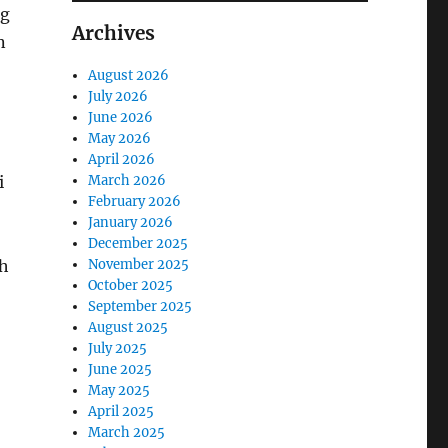
ng
Archives
n
August 2026
July 2026
June 2026
May 2026
April 2026
i
March 2026
February 2026
January 2026
December 2025
ah
November 2025
October 2025
September 2025
August 2025
July 2025
June 2025
May 2025
April 2025
March 2025