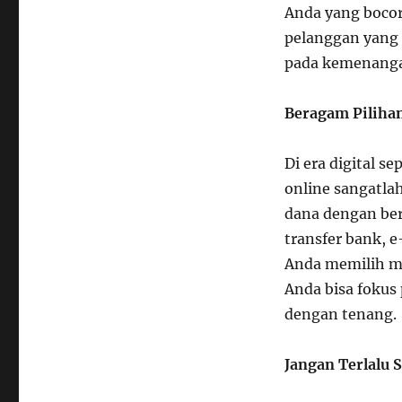
Anda yang boco
pelanggan yang 
pada kemenang
Beragam Piliha
Di era digital s
online sangatla
dana dengan berb
transfer bank, 
Anda memilih me
Anda bisa fokus
dengan tenang.
Jangan Terlalu 