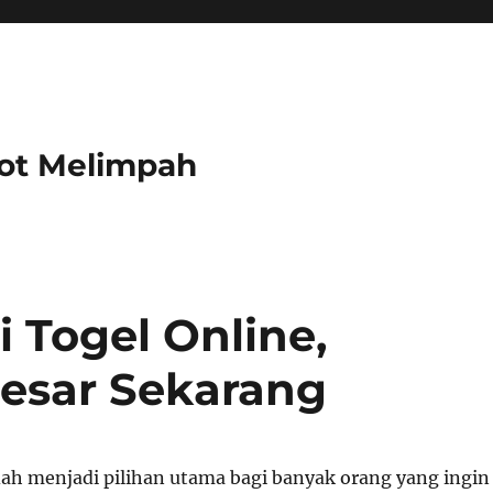
pot Melimpah
Togel Online,
esar Sekarang
dah menjadi pilihan utama bagi banyak orang yang ingin